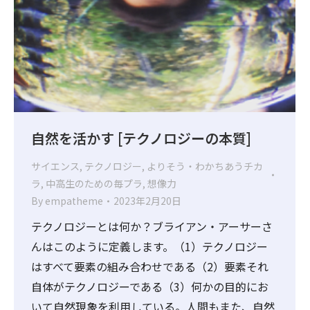
自然を活かす [テクノロジーの本質]
サイエンス
,
テクノロジー
,
よりそう・わかちあうチカ
ラ
,
中高生のための毎プラ
,
想像力
By
empatheme
2023年2月20日
テクノロジーとは何か？ブライアン・アーサーさ
んはこのように定義します。（1）テクノロジー
はすべて要素の組み合わせである（2）要素それ
自体がテクノロジーである（3）何かの目的にお
いて自然現象を利用している。人間もまた、自然