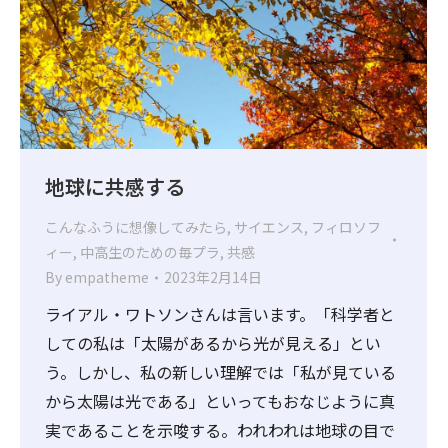
地球に共感する
こんなふうに想像してみたら
,
サイエンス
,
フィロソフ
ィー
,
中高生のための毎プラ
,
共感
By
empatheme
2023年2月14日
ライアル・ワトソンさんは言います。「科学者と
しての私は「太陽があるから光が見える」とい
う。しかし、私の新しい理解では「私が見ている
から太陽は光である」といってもおなじように真
実であることを示唆する。われわれは地球の目で