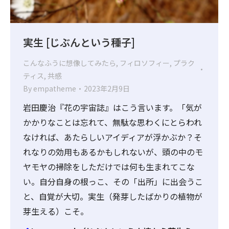
実生 [じぶんという種子]
こんなふうに想像してみたら
,
フィロソフィー
,
プラク
ティス
,
共感
By
empatheme
2023年2月9日
岩田慶治『花の宇宙誌』はこう言います。「気が
かかりなことは忘れて、無駄な思わくにとらわれ
なければ、あたらしいアイディアが浮かぶか？そ
れなりの効用もあるかもしれないが、頭の中のモ
ヤモヤの掃除をしただけでは何も生まれてこな
い。自分自身の根っこ、その「出所」に出会うこ
と、自覚が大切。実生（発芽したばかりの植物が
芽生える）こそ。