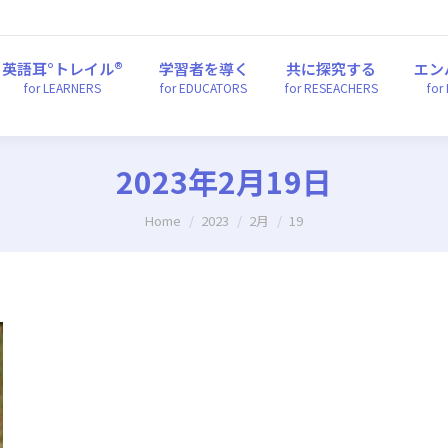
英語耳°トレイル®
学習者を導く
共に探究する
エ
for LEARNERS
for EDUCATORS
for RESEACHERS
fo
英語耳°トレイル®
学習者を導く
共に探究する
エン
for LEARNERS
for EDUCATORS
for RESEACHERS
for
2023年2月19日
You are here:
Home
2023
2月
19