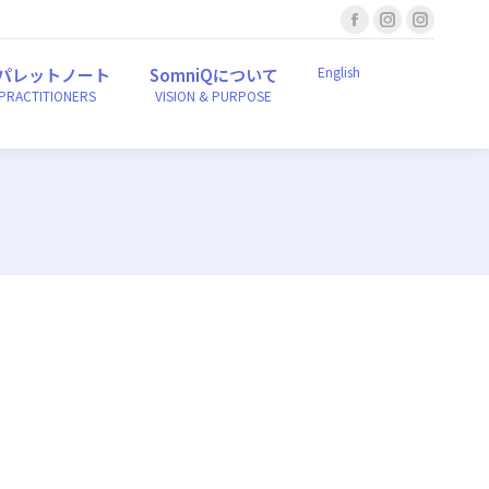
Facebook
Instagram
Instagr
English
ンパレットノート
SomniQについて
r PRACTITIONERS
VISION & PURPOSE
page
page
page
English
パレットノート
SomniQについて
opens
opens
opens
 PRACTITIONERS
VISION & PURPOSE
in
in
in
new
new
new
window
window
window