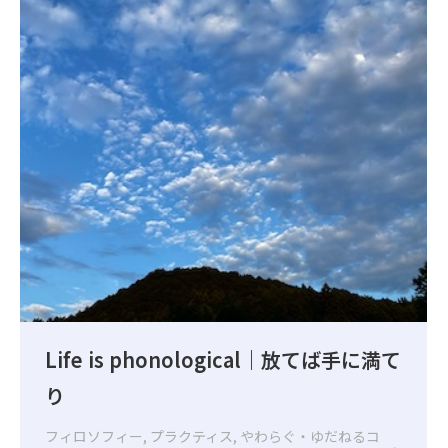
Life is phonological｜放てば手に満て
り
フィロソフィー
,
プラクティス
,
やわらぐ・ゆだねるコ