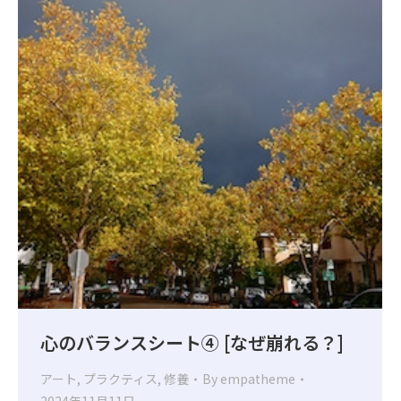
心のバランスシート④ [なぜ崩れる？]
アート
,
プラクティス
,
修養
By
empatheme