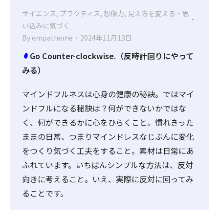
サイエンス
,
プラクティス
,
想像力
,
見え方を変える・思
い込みに気づく
By
empatheme
2024年11月13日
Go Counter-clockwise.（反時計回りにやって
みる）
マインドフルネスは心身の健康の秘訣。ではマイ
ンドフルになる秘訣は？何ができないかではな
く、何ができるかに心をひらくこと。慣れきった
ままの日常、つまりマインドレスなじぶんに変化
をつくり気づく工夫をすること。素材は日常にあ
ふれています。いちばんシンプルな方法は、反対
向きに考えること。いえ、実際に反対に回ってみ
ることです。