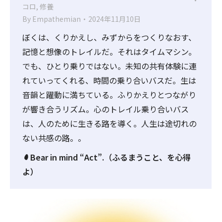
コロ
,
修養
By
Empathemian
2024年11月10日
ぼくは、くりかえし、みずからをつくりなおす、
記憶と想像のトレイルだ。それはタイムマシン。
でも、ひとり乗りではない。未知の共有体験に連
れていってくれる、時間の乗り合いバスだ。生は
音韻と躍動に満ちている。ふりかえりとつながり
が響き合うリズム。心のトレイル乗り合いバス
は、人のために生きる路を導く。人生は途切れの
ない共感の路。。
Bear in mind “Act”.（ふるまうこと、を心得
よ）