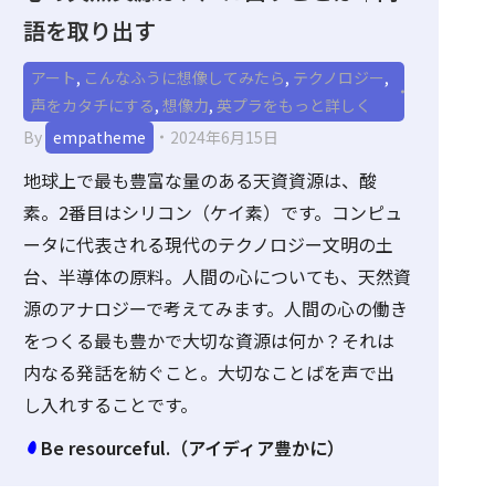
語を取り出す
アート
,
こんなふうに想像してみたら
,
テクノロジー
,
声をカタチにする
,
想像力
,
英プラをもっと詳しく
By
empatheme
2024年6月15日
地球上で最も豊富な量のある天資資源は、酸
素。2番目はシリコン（ケイ素）です。コンピュ
ータに代表される現代のテクノロジー文明の土
台、半導体の原料。人間の心についても、天然資
源のアナロジーで考えてみます。人間の心の働き
をつくる最も豊かで大切な資源は何か？それは
内なる発話を紡ぐこと。大切なことばを声で出
し入れすることです。
Be resourceful.（アイディア豊かに）