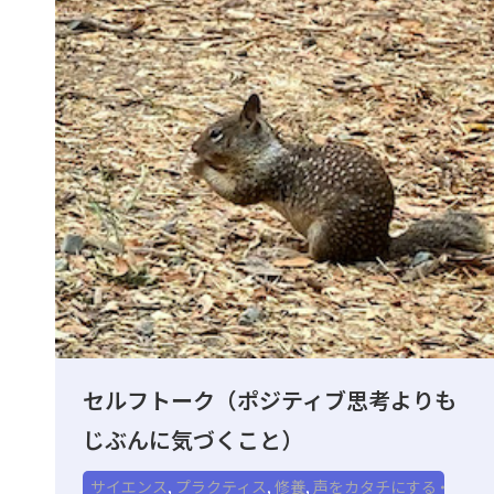
セルフトーク（ポジティブ思考よりも
じぶんに気づくこと）
サイエンス
,
プラクティス
,
修養
,
声をカタチにする