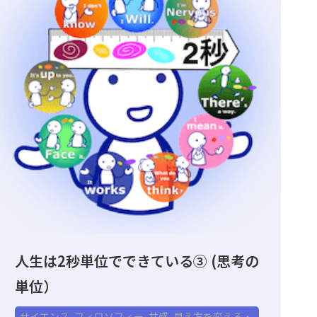
人生は2秒単位でできている③ (思考の
単位）
サイエンス
,
フィロソフィー
,
共感
,
見え方を変える・