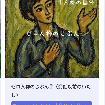
ゼロ人称のじぶん①（発話以前のわた
し）
サイエンス
,
フィロソフィー
,
共感
,
見え方を変える・