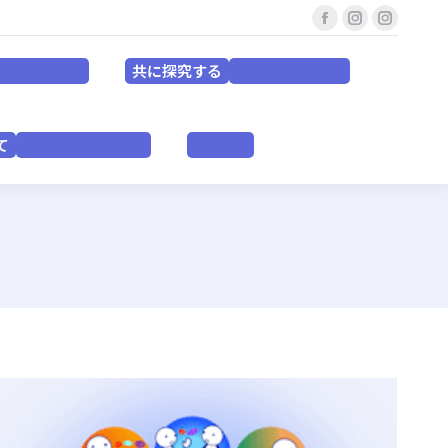
Facebook
Instagram
Instagr
共に探究する
for EDUCATORS
for RESEACHERS
page
page
page
共に探究する
or EDUCATORS
for RESEACHERS
opens
opens
opens
in
in
in
いて
VISION & PURPOSE
English
new
new
new
て
VISION & PURPOSE
English
window
window
window