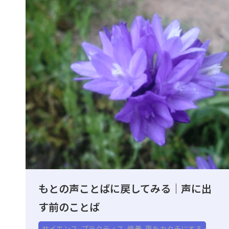
もとの声ことばに戻してみる｜声に出
す前のことば
サイエンス
,
プラクティス
,
修養
,
声をカタチにする