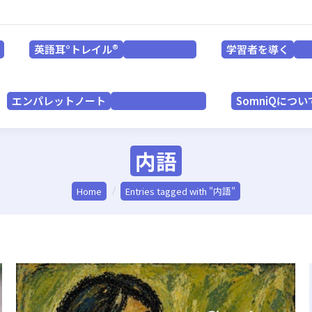
英語耳°トレイル®
学習者を導く
for LEARNERS
英語耳°トレイル®
学習者を導く
for LEARNERS
f
エンパレットノート
SomniQにつ
for PRACTITIONERS
エンパレットノート
SomniQについ
for PRACTITIONERS
内語
You are here:
Home
Entries tagged with "内語"