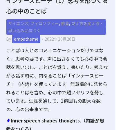
インナースピーチ（1）思考を形づくる
心の中のことば
サイエンス
,
フィロソフィー
,
修養
,
見え方を変える・
思い込みに気づく
By
empatheme
2022年10月26日
ことばは人とのコミュニケーションだけではな
く、思考の要です。声に出さなくても心の中で会
話を思い出し、ことばを覚え、書いたり、考えな
がら話す時に、内なることば「インナースピー
チ」（内語）を使っています。無意識的に発せら
れることばを含め、心の中で短いセリフを発し
ています。生涯を通して、1億回もの膨大な数
の、心の出来事です。
Inner speech shapes thoughts.（内語が思
考をつくる）