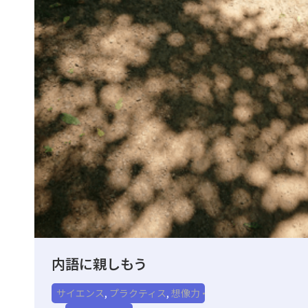
内語に親しもう
サイエンス
,
プラクティス
,
想像力