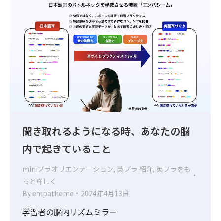
聞き取れるようになる時、あなたの脳
内で起きていること
miniプラオリエンテーション
,
英プラ 紹介
,
英プラをも
っと詳しく
By
empatheme
2024年4月13日
学習者の脳内リズムミラー