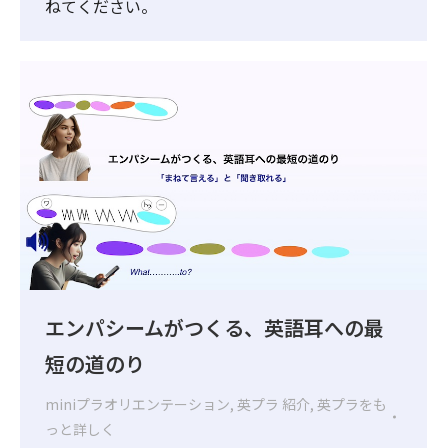
ねてください。
エンパシームがつくる、英語耳への最
短の道のり
miniプラオリエンテーション
,
英プラ 紹介
,
英プラをも
っと詳しく