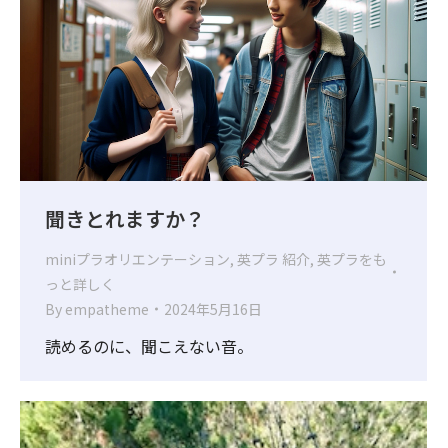
聞きとれますか？
miniプラオリエンテーション
,
英プラ 紹介
,
英プラをも
っと詳しく
By
empatheme
2024年5月16日
読めるのに、聞こえない音。