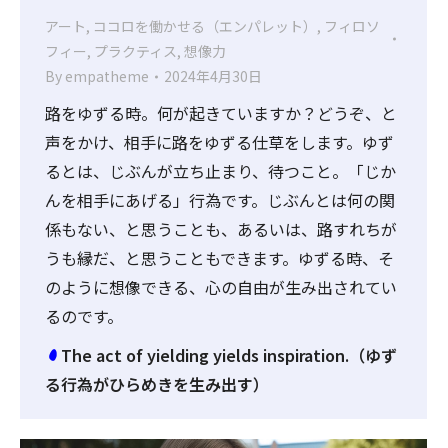
アート
,
ココロを働かせる（エンパレット）
,
フィロソ
フィー
,
プラクティス
,
想像力
By
empatheme
2024年4月30日
路をゆずる時。何が起きていますか？どうぞ、と
声をかけ、相手に路をゆずる仕草をします。ゆず
るとは、じぶんが立ち止まり、待つこと。「じか
んを相手にあげる」行為です。じぶんとは何の関
係もない、と思うことも、あるいは、路すれちが
うも縁だ、と思うこともできます。ゆずる時、そ
のように想像できる、心の自由が生み出されてい
るのです。
The act of yielding yields inspiration.（ゆず
る行為がひらめきを生み出す）