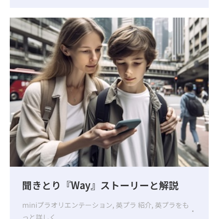
聞きとり『Way』ストーリーと解説
miniプラオリエンテーション
,
英プラ 紹介
,
英プラをも
っと詳しく