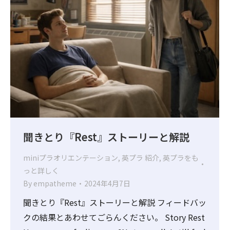
聞きとり『Rest』ストーリーと解説
miniプラオリエンテーション
,
英プラ 紹介
,
英プラをも
っと詳しく
By
empatheme
2024年4月7日
聞きとり『Rest』ストーリーと解説 フィードバッ
クの結果とあわせてごらんください。 Story Rest