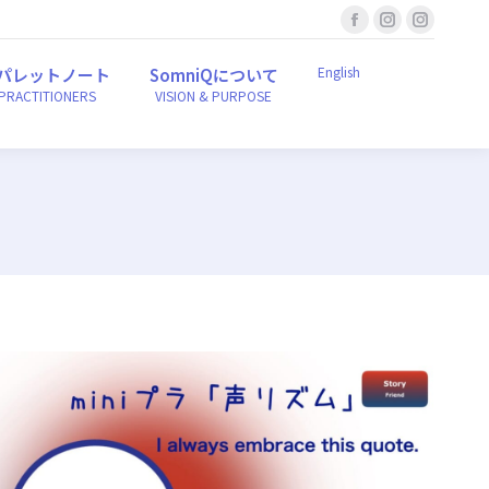
Facebook
Instagram
Instagr
English
ンパレットノート
SomniQについて
r PRACTITIONERS
VISION & PURPOSE
page
page
page
English
パレットノート
SomniQについて
opens
opens
opens
 PRACTITIONERS
VISION & PURPOSE
in
in
in
new
new
new
window
window
window