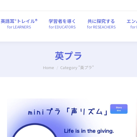
英語耳°トレイル®
学習者を導く
共に探究する
エ
for LEARNERS
for EDUCATORS
for RESEACHERS
fo
英語耳°トレイル®
学習者を導く
共に探究する
エン
for LEARNERS
for EDUCATORS
for RESEACHERS
for
英プラ
You are here:
Home
Category "英プラ"