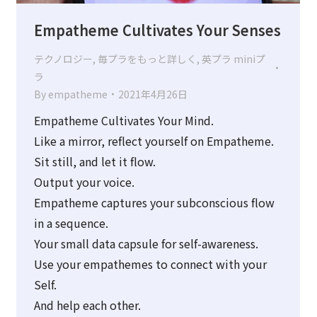
Empatheme Cultivates Your Senses
テクノロジー
,
毎プラをもっと詳しく
,
英プラ miniプ
ラ
By
empatheme
2021年4月26日
Empatheme Cultivates Your Mind.
Like a mirror, reflect yourself on Empatheme.
Sit still, and let it flow.
Output your voice.
Empatheme captures your subconscious flow
in a sequence.
Your small data capsule for self-awareness.
Use your empathemes to connect with your
Self.
And help each other.