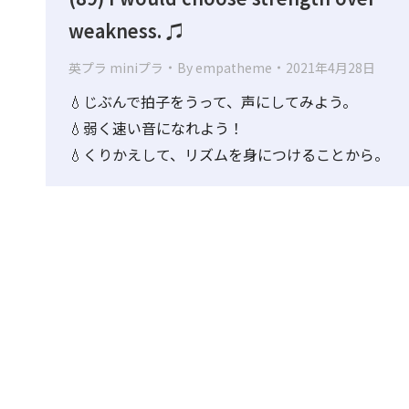
weakness. ♫
英プラ miniプラ
By
empatheme
2021年4月28日
💧じぶんで拍子をうって、声にしてみよう。
💧弱く速い音になれよう！
💧くりかえして、リズムを身につけることから。