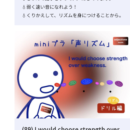
💧弱く速い音になれよう！
💧くりかえして、リズムを身につけることから。
(89) I would choose strength over