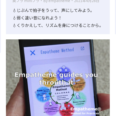
英プラ miniプラ
By
empatheme
2021年4月28日
💧じぶんで拍子をうって、声にしてみよう。
💧弱く速い音になれよう！
💧くりかえして、リズムを身につけることから。