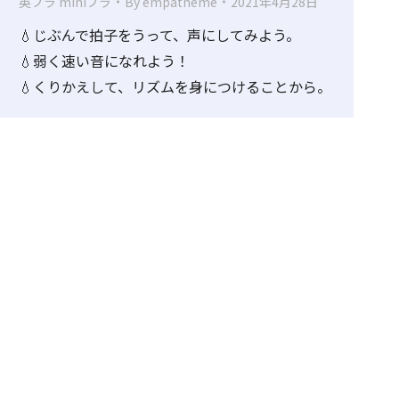
英プラ miniプラ
By
empatheme
2021年4月28日
💧じぶんで拍子をうって、声にしてみよう。
💧弱く速い音になれよう！
💧くりかえして、リズムを身につけることから。