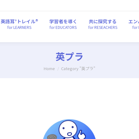
英語耳°トレイル®
学習者を導く
共に探究する
エ
for LEARNERS
for EDUCATORS
for RESEACHERS
fo
英語耳°トレイル®
学習者を導く
共に探究する
エン
for LEARNERS
for EDUCATORS
for RESEACHERS
for
英プラ
You are here:
Home
Category "英プラ"