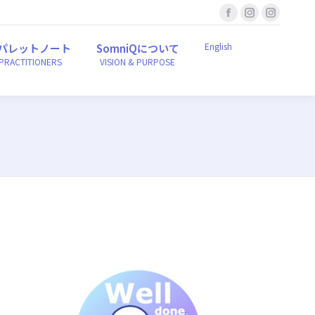
Facebook
Instagram
Instagr
English
ンパレットノート
SomniQについて
r PRACTITIONERS
VISION & PURPOSE
page
page
page
English
パレットノート
SomniQについて
opens
opens
opens
 PRACTITIONERS
VISION & PURPOSE
in
in
in
new
new
new
window
window
window