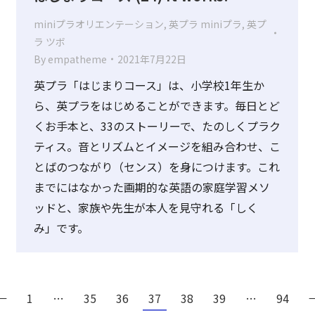
miniプラオリエンテーション
,
英プラ miniプラ
,
英プ
ラ ツボ
By
empatheme
2021年7月22日
英プラ「はじまりコース」は、小学校1年生か
ら、英プラをはじめることができます。毎日とど
くお手本と、33のストーリーで、たのしくプラク
ティス。音とリズムとイメージを組み合わせ、こ
とばのつながり（センス）を身につけます。これ
までにはなかった画期的な英語の家庭学習メソ
ッドと、家族や先生が本人を見守れる「しく
み」です。
←
1
…
35
36
37
38
39
…
94