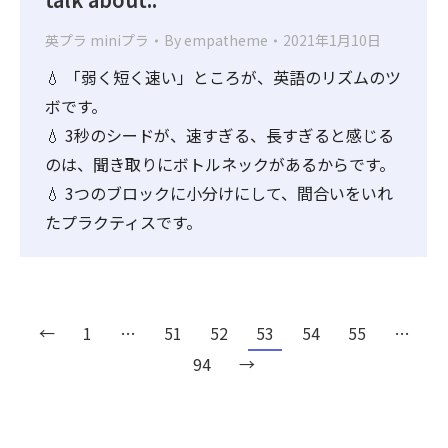
英プラ miniプラ
By
empatheme
2021年1月10日
💧 「弱く短く速い」ところが、英語のリズムのツ
ボです。
💧 3秒のシードが、速すぎる、長すぎると感じる
のは、聞き取りにボトルネックがあるからです。
💧 3つのブロックに小分けにして、間合いをいれ
たプラクティスです。
←
1
…
51
52
53
54
55
…
94
→