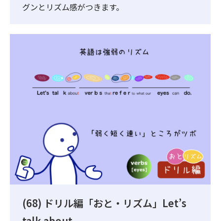
グンとリズム感がつきます。
(68) ドリル編「おと・リズム」Let’s
talk about..