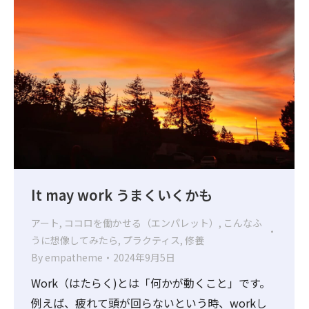
It may work うまくいくかも
アート
,
ココロを働かせる（エンパレット）
,
こんなふ
うに想像してみたら
,
プラクティス
,
修養
By
empatheme
2024年9月5日
Work（はたらく)とは「何かが動くこと」です。
例えば、疲れて頭が回らないという時、workし