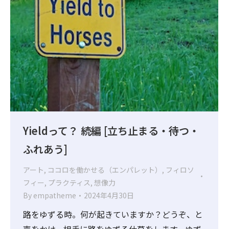
Yieldって？ 続編 [立ち止まる・待つ・
ふれあう]
アート
,
ココロを働かせる（エンパレット）
,
フィロソ
フィー
,
プラクティス
,
想像力
By
empatheme
2024年4月30日
路をゆずる時。何が起きていますか？どうぞ、と