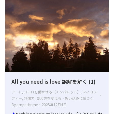
All you need is love 誤解を解く (1)
アート
,
ココロを働かせる（エンパレット）
,
フィロソ
フィー
,
想像力
,
見え方を変える・思い込みに気づく
By
empatheme
2025年12月4日