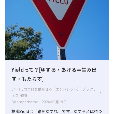
Yieldって？[ゆずる・あげる＝生み出
す・もたらす]
アート
,
ココロを働かせる（エンパレット）
,
プラクテ
ィス
,
修養
By
empatheme
2024年9月19日
標識Yieldは「路をゆずれ」です。ゆずるとは待つ