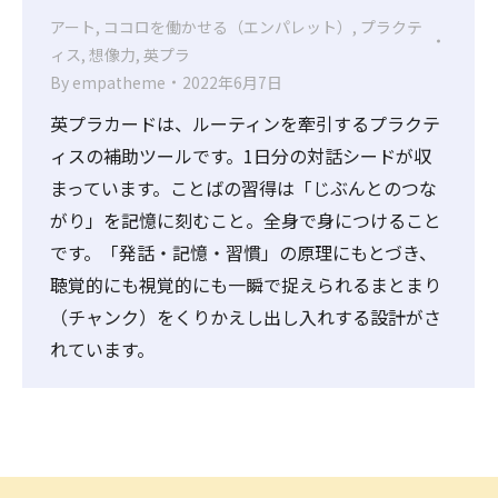
アート
,
ココロを働かせる（エンパレット）
,
プラクテ
ィス
,
想像力
,
英プラ
By
empatheme
2022年6月7日
英プラカードは、ルーティンを牽引するプラクテ
ィスの補助ツールです。1日分の対話シードが収
まっています。ことばの習得は「じぶんとのつな
がり」を記憶に刻むこと。全身で身につけること
です。「発話・記憶・習慣」の原理にもとづき、
聴覚的にも視覚的にも一瞬で捉えられるまとまり
（チャンク）をくりかえし出し入れする設計がさ
れています。