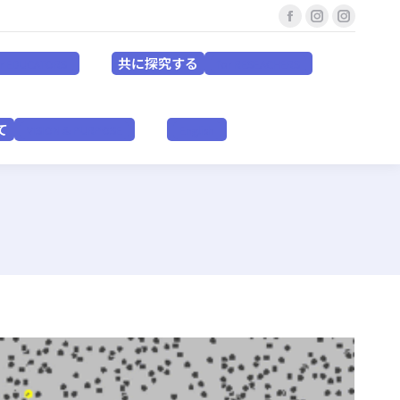
Facebook
Instagram
Instagr
共に探究する
for EDUCATORS
for RESEACHERS
page
page
page
共に探究する
or EDUCATORS
for RESEACHERS
opens
opens
opens
in
in
in
いて
VISION & PURPOSE
English
new
new
new
て
VISION & PURPOSE
English
window
window
window