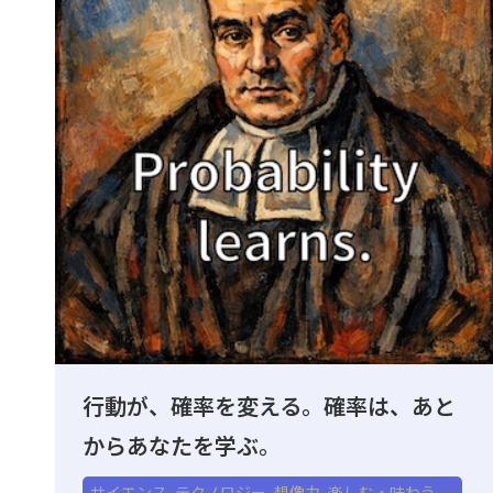
行動が、確率を変える。確率は、あと
からあなたを学ぶ。
サイエンス
,
テクノロジー
,
想像力
,
楽しむ・味わう