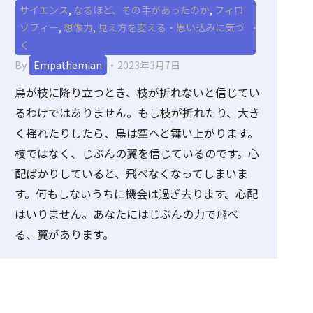
サイエンス
,
なるほど、その手があったのか
,
フィロ
ソフィー
,
想像力
,
見え方を変える・思い込みに気づ
く
By
Empathemian
2023年3月7日
鳥が枝に降り立つとき、枝が折れないと信じてい
るわけではありません。もし枝が折れたり、大き
く揺れたりしたら、鳥は空へと舞い上がります。
枝ではなく、じぶんの翼を信じているのです。心
配ばかりしていると、飛べなくなってしまいま
す。何もしないうちに機会は過ぎ去ります。心配
はいりません。あなたにはじぶんの力で飛べ
る、翼があります。