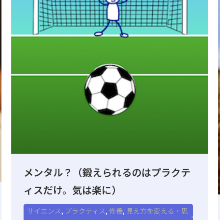
メンタル？（鍛えられるのはプラクテ
ィスだけ。気は楽に）
サイエンス
,
プラクティス
,
修養
,
見え方を変える・思