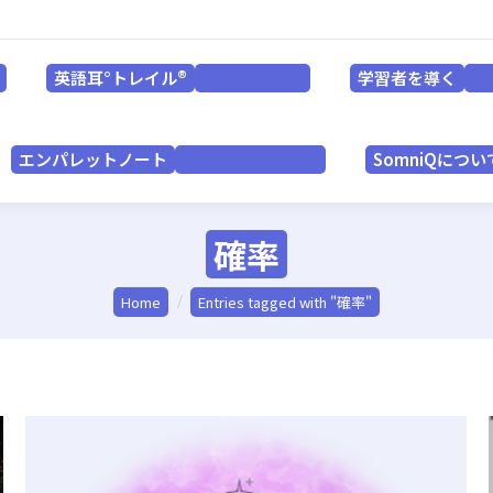
英語耳°トレイル®
学習者を導く
for LEARNERS
英語耳°トレイル®
学習者を導く
for LEARNERS
f
エンパレットノート
SomniQにつ
for PRACTITIONERS
エンパレットノート
SomniQについ
for PRACTITIONERS
確率
You are here:
Home
Entries tagged with "確率"