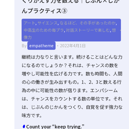
くりかえす力を数える｜じぶん×じか
んプラクティス③
アート
,
サイエンス
,
なるほど、その手があったのか
,
中高生のための毎プラ
,
対話ストーリーで楽しむ
,
想
像力
By
empatheme
2022年4月1日
継続は力なりと言います。続けることはどんな力
になるのでしょうか？それは、チャンスの数を
増やし可能性を広げる力です。数も時間も、人間
の心の働きが生み出すもの。1、2、3と数える行
為の中に可能性の数が宿ります。エンパシーム
は、チャンスをカウントする数の単位です。それ
は、じぶんのじかんをつくり、自覚を促す強力な
味方です。
Count your “keep trying.”