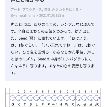
アート
,
プラクティス
,
修養
,
声をカタチにする
By
empatheme
2021年10月13日
声ことばは、ありのままの、シンプルなじぶんで
す。全身とまわりの空気をつかって、紡ぎ出し
た、Seed (種）に表れています。「おはよう」
は、1秒ぐらい。「いい天気ですねー」は、2秒ぐ
らい。ひと息を区切る、小さなじかん単位、声こ
とばのリズム。Seedの中身がエンパグラフにこ
んなふうに写ります。あなたの心の姿勢も写りま
す。