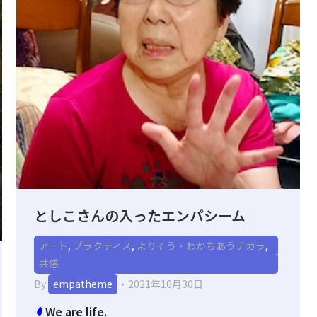
としこさんの入ったエンパシーム
アート
,
プラクティス
,
よりそう・わかちあうチカラ
,
共感
By
empatheme
2021年10月30日
We are life.