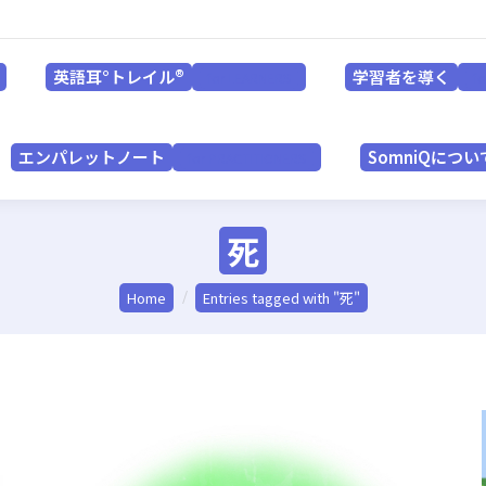
英語耳°トレイル®
学習者を導く
for LEARNERS
英語耳°トレイル®
学習者を導く
for LEARNERS
f
エンパレットノート
SomniQにつ
for PRACTITIONERS
エンパレットノート
SomniQについ
for PRACTITIONERS
死
You are here:
Home
Entries tagged with "死"