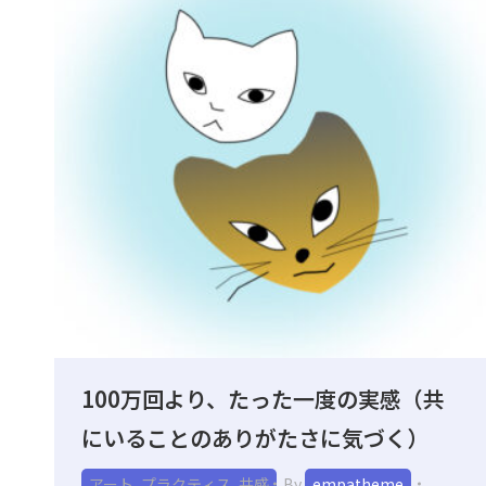
100万回より、たった一度の実感（共
にいることのありがたさに気づく）
アート
,
プラクティス
,
共感
By
empatheme