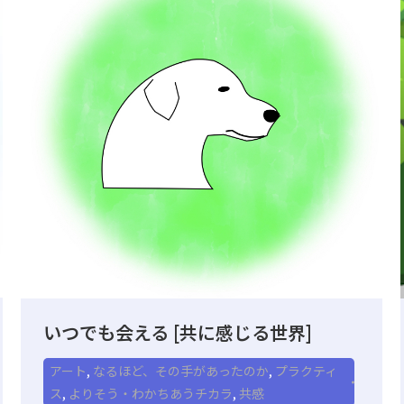
いつでも会える [共に感じる世界]
アート
,
なるほど、その手があったのか
,
プラクティ
ス
,
よりそう・わかちあうチカラ
,
共感