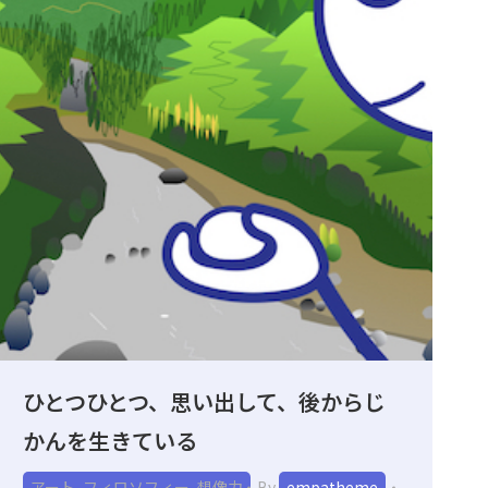
ひとつひとつ、思い出して、後からじ
かんを生きている
アート
,
フィロソフィー
,
想像力
By
empatheme