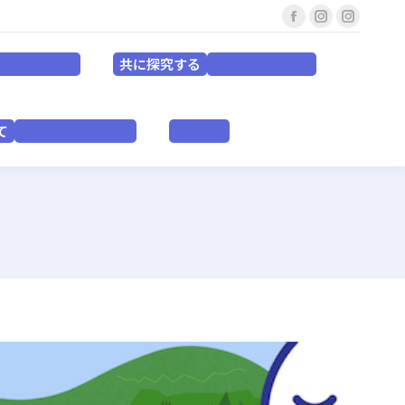
Facebook
Instagram
Instagr
共に探究する
for EDUCATORS
for RESEACHERS
page
page
page
共に探究する
or EDUCATORS
for RESEACHERS
opens
opens
opens
in
in
in
いて
VISION & PURPOSE
English
new
new
new
て
VISION & PURPOSE
English
window
window
window