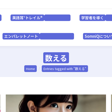
英語耳°トレイル®
学習者を導く
for LEARNERS
英語耳°トレイル®
学習者を導く
for LEARNERS
f
エンパレットノート
SomniQにつ
for PRACTITIONERS
エンパレットノート
SomniQについ
for PRACTITIONERS
数える
You are here:
Home
Entries tagged with "数える"