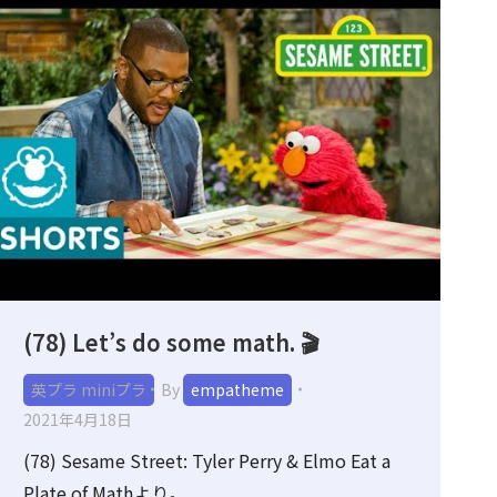
(78) Let’s do some math. 🎬
英プラ miniプラ
By
empatheme
2021年4月18日
(78) Sesame Street: Tyler Perry & Elmo Eat a
Plate of Mathより。