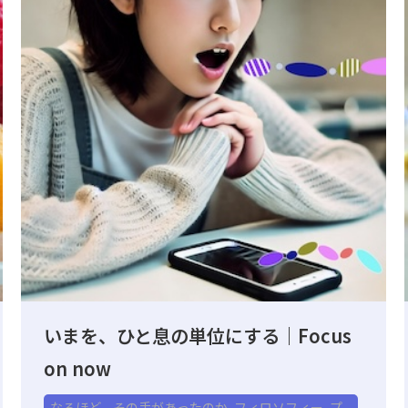
いまを、ひと息の単位にする｜Focus
on now
なるほど、その手があったのか
,
フィロソフィー
,
プ