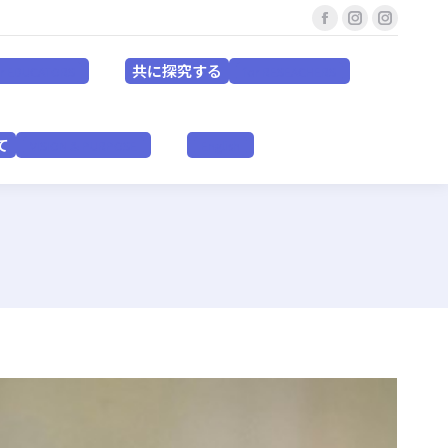
Facebook
Instagram
Instagr
共に探究する
for EDUCATORS
for RESEACHERS
page
page
page
共に探究する
or EDUCATORS
for RESEACHERS
opens
opens
opens
in
in
in
いて
VISION & PURPOSE
English
new
new
new
て
VISION & PURPOSE
English
window
window
window