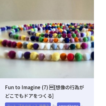
Fun to Imagine (7) [想像の行為が
どこでもドアをつくる]
アート
,
プラクティス
,
想像力
By
empatheme