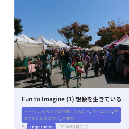
Fun to Imagine (1) 想像を生きている
アート
,
こんなふうに想像してみたら
,
サイエンス
,
中
高生のための毎プラ
,
想像力
By
empatheme
2024年1月31日