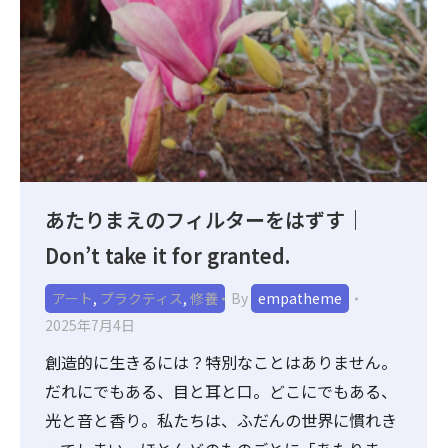
あたりまえのフィルターをはずす｜
Don’t take it for granted.
アート
,
プラクティス
,
修養
By
empatheme
2025年7月4日
創造的に生きるには？特別なことはありません。
だれにでもある、目と耳と口。どこにでもある、
光と音と香り。私たちは、ふだんの世界に慣れき