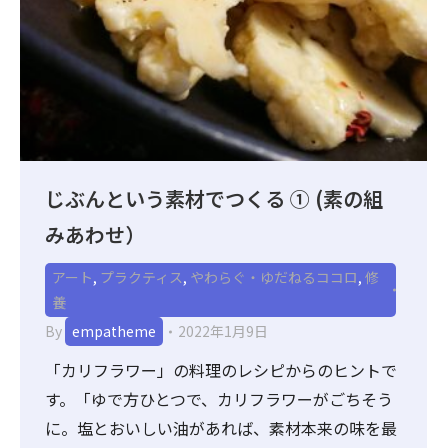
じぶんという素材でつくる ① (素の組
みあわせ）
アート
,
プラクティス
,
やわらぐ・ゆだねるココロ
,
修
養
By
empatheme
2022年1月9日
「カリフラワー」の料理のレシピからのヒントで
す。「ゆで方ひとつで、カリフラワーがごちそう
に。塩とおいしい油があれば、素材本来の味を最