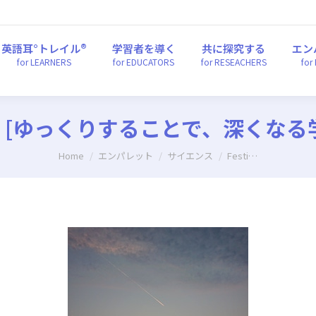
英語耳°トレイル®
学習者を導く
共に探究する
エ
for LEARNERS
for EDUCATORS
for RESEACHERS
fo
英語耳°トレイル®
学習者を導く
共に探究する
エン
for LEARNERS
for EDUCATORS
for RESEACHERS
for
TE ④ [ゆっくりすることで、深く
You are here:
Home
エンパレット
サイエンス
Festi…