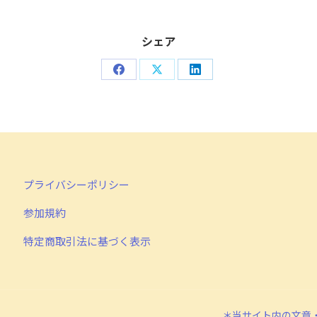
シェア
Share
Share
Share
on
on
on
Facebook
X
LinkedIn
プライバシーポリシー
参加規約
特定商取引法に基づく表示
＊当サイト内の文章