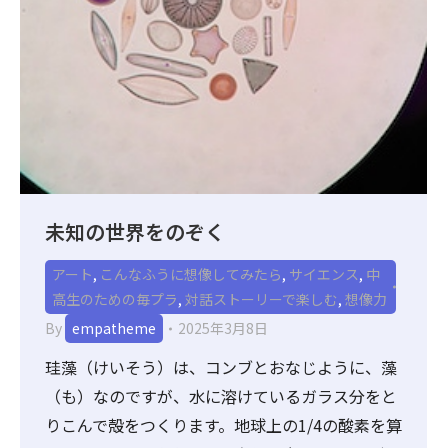
未知の世界をのぞく
アート
,
こんなふうに想像してみたら
,
サイエンス
,
中
高生のための毎プラ
,
対話ストーリーで楽しむ
,
想像力
By
empatheme
2025年3月8日
珪藻（けいそう）は、コンブとおなじように、藻
（も）なのですが、水に溶けているガラス分をと
りこんで殻をつくります。地球上の1/4の酸素を算