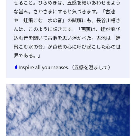
せること。ひらめきは、五感を結いあわせるよう
な営み。さかさまにすると気づきます。「古池
や 蛙飛こむ 水の音」の誤解にも。長谷川櫂さ
んは、このように説きます。「芭蕉は、蛙が飛び
込む音を聞いて古池を思い浮かべた。古池は「蛙
飛こむ水の音」が芭蕉の心に呼び起こした心の世
界である。」
Inspire all your senses.（五感を澄まして）