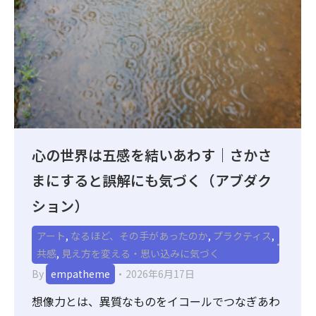
心の世界は五感を結いあわす｜さかさ
まにすると誤解にも気づく（アブダク
ション）
アート
,
なるほど、その手があったのか
,
プラクティス
,
共感
,
見え方を変える・思い込みに気づく
By
empatheme
2026年6月17日
想像力とは、異質なものをイコールでつなぎあわ