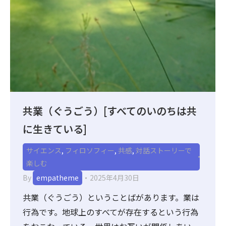
共業（ぐうごう）[すべてのいのちは共
に生きている]
サイエンス
,
フィロソフィー
,
共感
,
対話ストーリーで
楽しむ
By
empatheme
2025年4月30日
共業（ぐうごう）ということばがあります。業は
行為です。地球上のすべてが存在するという行為