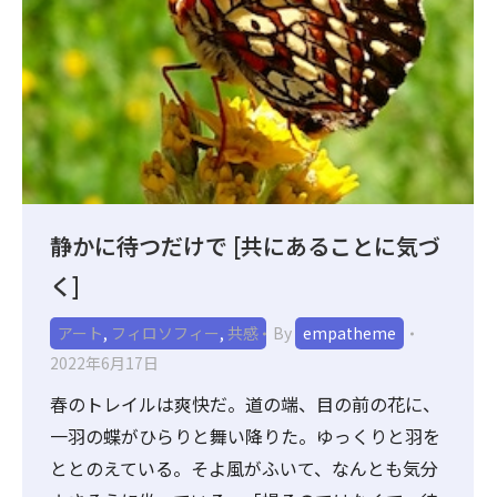
静かに待つだけで [共にあることに気づ
く]
アート
,
フィロソフィー
,
共感
By
empatheme
2022年6月17日
春のトレイルは爽快だ。道の端、目の前の花に、
一羽の蝶がひらりと舞い降りた。ゆっくりと羽を
ととのえている。そよ風がふいて、なんとも気分