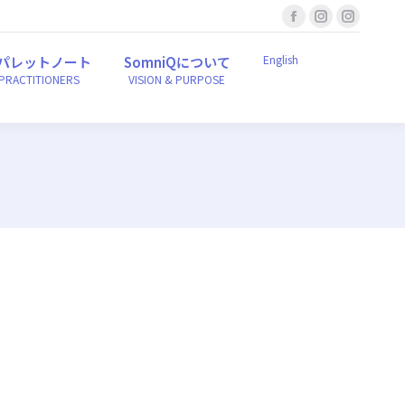
Facebook
Instagram
Instagr
English
ンパレットノート
SomniQについて
r PRACTITIONERS
VISION & PURPOSE
page
page
page
English
パレットノート
SomniQについて
opens
opens
opens
 PRACTITIONERS
VISION & PURPOSE
in
in
in
new
new
new
window
window
window