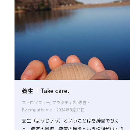
養生 ｜Take care.
フィロソフィー
,
プラクティス
,
修養
By
empatheme
2024年8月13日
養生（ようじょう）ということばを辞書でひく
と、病気の回復、健康の増進という説明が出てき