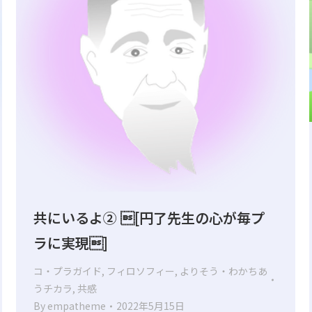
共にいるよ② [円了先生の心が毎プ
ラに実現]
コ・プラガイド
,
フィロソフィー
,
よりそう・わかちあ
うチカラ
,
共感
By
empatheme
2022年5月15日