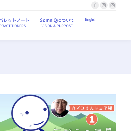
Facebook
Instagram
Instagr
English
ンパレットノート
SomniQについて
r PRACTITIONERS
VISION & PURPOSE
page
page
page
English
パレットノート
SomniQについて
opens
opens
opens
 PRACTITIONERS
VISION & PURPOSE
in
in
in
new
new
new
window
window
window