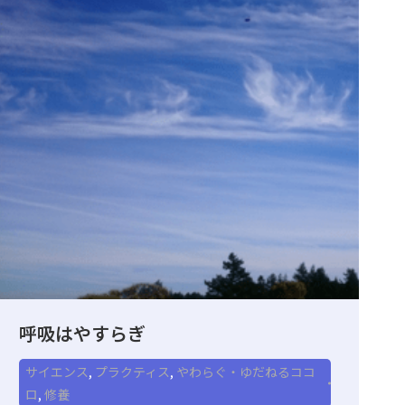
呼吸はやすらぎ
サイエンス
,
プラクティス
,
やわらぐ・ゆだねるココ
ロ
,
修養