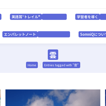
英語耳°トレイル®
学習者を導く
for LEARNERS
英語耳°トレイル®
学習者を導く
for LEARNERS
f
エンパレットノート
SomniQにつ
for PRACTITIONERS
エンパレットノート
SomniQについ
for PRACTITIONERS
雲
You are here:
Home
Entries tagged with "雲"