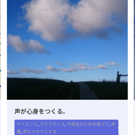
声が心身をつくる。
サイエンス
,
プラクティス
,
中高生のための毎プラ
,
修
養
,
声をカタチにする