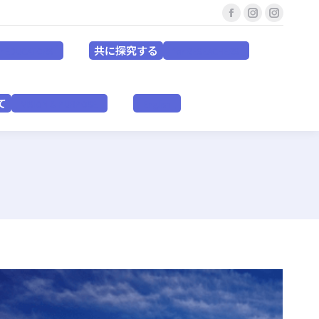
Facebook
Instagram
Instagr
共に探究する
for EDUCATORS
for RESEACHERS
page
page
page
共に探究する
or EDUCATORS
for RESEACHERS
opens
opens
opens
in
in
in
いて
VISION & PURPOSE
English
new
new
new
て
VISION & PURPOSE
English
window
window
window