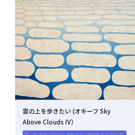
雲の上を歩きたい (オキーフ Sky
Above Clouds IV）
アート
,
テクノロジー
,
やわらぐ・ゆだねるココロ
,
共