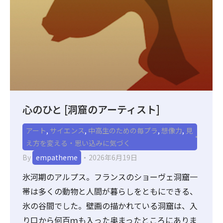
心のひと [洞窟のアーティスト]
アート
,
サイエンス
,
中高生のための毎プラ
,
想像力
,
見
え方を変える・思い込みに気づく
By
empatheme
2026年6月19日
氷河期のアルプス。フランスのショーヴェ洞窟一
帯は多くの動物と人間が暮らしをともにできる、
氷の谷間でした。壁画の描かれている洞窟は、入
り口から何百ｍも入った奥まったところにありま