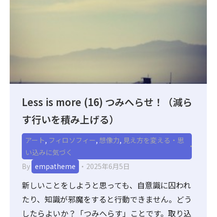
Less is more (16) つみへらせ！（減ら
す行いを積み上げる）
アート
,
フィロソフィー
,
想像力
,
見え方を変える・思
い込みに気づく
By
empatheme
2025年6月5日
新しいことをしようと思っても、自意識に囚われ
たり、知識が邪魔をすると行動できません。どう
したらよいか？「つみへらす」ことです。取り込