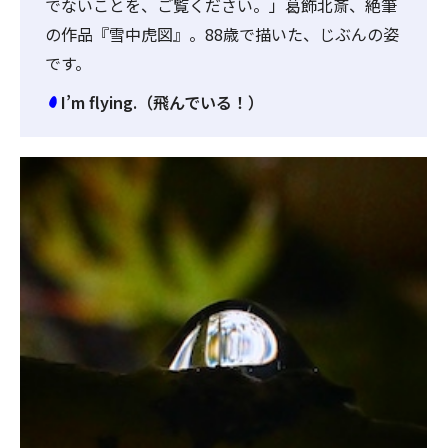
でないことを、ご覧ください。」葛飾北斎、絶筆
の作品『雪中虎図』。88歳で描いた、じぶんの姿
です。
I’m flying.（飛んでいる！）