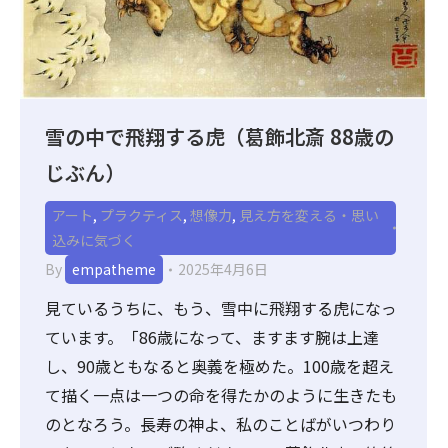
雪の中で飛翔する虎（葛飾北斎 88歳の
じぶん）
アート
,
プラクティス
,
想像力
,
見え方を変える・思い
込みに気づく
By
empatheme
2025年4月6日
見ているうちに、もう、雪中に飛翔する虎になっ
ています。「86歳になって、ますます腕は上達
し、90歳ともなると奥義を極めた。100歳を超え
て描く一点は一つの命を得たかのように生きたも
のとなろう。長寿の神よ、私のことばがいつわり