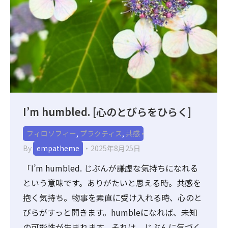
I’m humbled. [心のとびらをひらく]
フィロソフィー
,
プラクティス
,
共感
By
empatheme
2025年8月25日
「I’m humbled. じぶんが謙虚な気持ちになれる
という意味です。ありがたいと思える時。共感を
抱く気持ち。物事を素直に受け入れる時、心のと
びらがすっと開きます。humbleになれば、未知
の可能性が生まれます。それは、じぶんに気づく