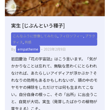
実生 [じぶんという種子]
こんなふうに想像してみたら
,
フィロソフィー
,
プラク
ティス
,
共感
By
empatheme
2023年2月9日
岩田慶治『花の宇宙誌』はこう言います。「気が
かかりなことは忘れて、無駄な思わくにとらわれ
なければ、あたらしいアイディアが浮かぶか？そ
れなりの効用もあるかもしれないが、頭の中のモ
ヤモヤの掃除をしただけでは何も生まれてこな
い。自分自身の根っこ、その「出所」に出会うこ
と、自覚が大切。実生（発芽したばかりの植物が
芽生える）こそ。