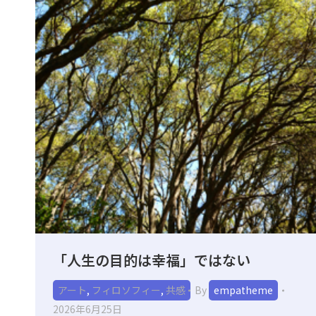
「人生の目的は幸福」ではない
アート
,
フィロソフィー
,
共感
By
empatheme
2026年6月25日