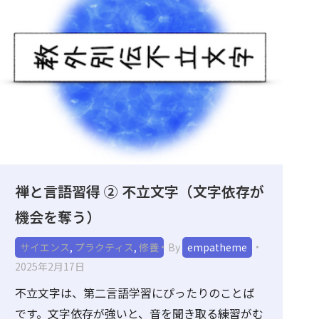
禅と言語習得 ② 不立文字（文字依存が
機会を奪う）
サイエンス
,
プラクティス
,
修養
By
empatheme
2025年2月17日
不立文字は、第二言語学習にぴったりのことば
です。文字依存が強いと、音を聞き取る練習がむ