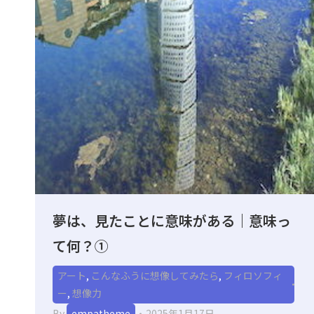
夢は、見たことに意味がある｜意味っ
て何？①
アート
,
こんなふうに想像してみたら
,
フィロソフィ
ー
,
想像力
By
empatheme
2025年1月17日