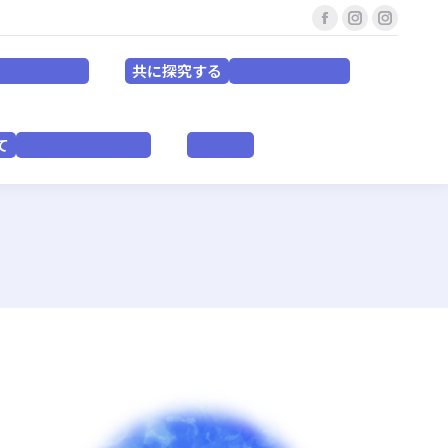
Facebook
Instagram
Instagr
共に探究する
for EDUCATORS
for RESEACHERS
page
page
page
共に探究する
or EDUCATORS
for RESEACHERS
opens
opens
opens
in
in
in
いて
VISION & PURPOSE
English
new
new
new
て
VISION & PURPOSE
English
window
window
window