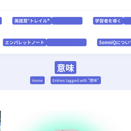
英語耳°トレイル®
学習者を導く
for LEARNERS
英語耳°トレイル®
学習者を導く
for LEARNERS
f
エンパレットノート
SomniQにつ
for PRACTITIONERS
エンパレットノート
SomniQについ
for PRACTITIONERS
意味
You are here:
Home
Entries tagged with "意味"