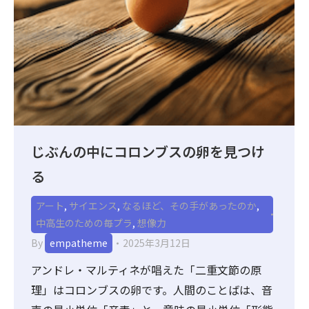
じぶんの中にコロンブスの卵を見つけ
る
アート
,
サイエンス
,
なるほど、その手があったのか
,
中高生のための毎プラ
,
想像力
By
empatheme
2025年3月12日
アンドレ・マルティネが唱えた「二重文節の原
理」はコロンブスの卵です。人間のことばは、音