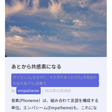
あとから共感素になる
サイエンス
,
なるほど、その手があったのか
,
中高生の
ための毎プラ
,
想像力
By
empatheme
2021年11月28日
音素(Phoneme）は、組み合わて言語を構成する
単位。エンパシーム(Empatheme)も、これにな