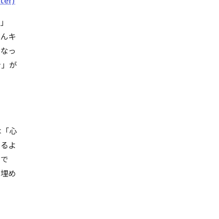
er)
。」
だんキ
くなっ
を」が
は「心
するよ
間で
を埋め