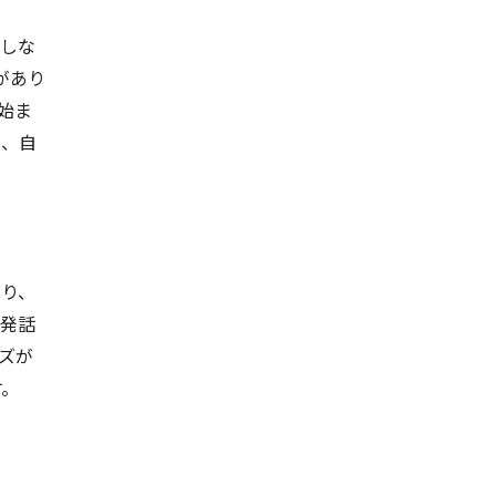
折しな
があり
始ま
は、自
たり、
。発話
ズが
す。