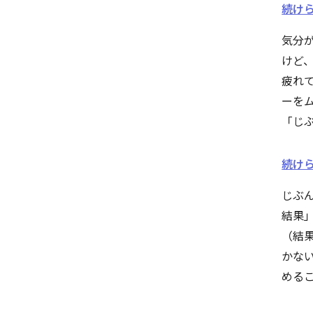
続けら
気分
けど
疲れ
ーを
「じ
続けら
じぶ
結果
（結
かな
める