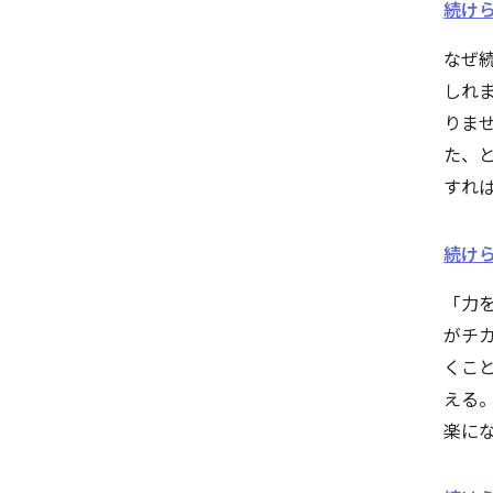
続けら
なぜ
しれ
りま
た、
すれ
続けら
「力
がチ
くこ
える
楽に