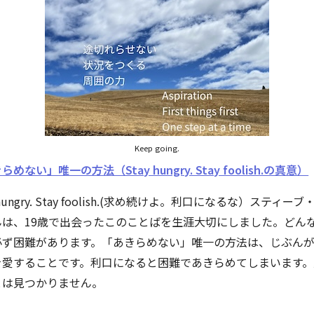
Keep going.
めない」唯一の方法（Stay hungry. Stay foolish.の真意）
 hungry. Stay foolish.(求め続けよ。利口になるな）スティー
んは、19歳で出会ったこのことばを生涯大切にしました。どん
必ず困難があります。「あきらめない」唯一の方法は、じぶん
を愛することです。利口になると困難であきらめてしまいます。
とは見つかりません。