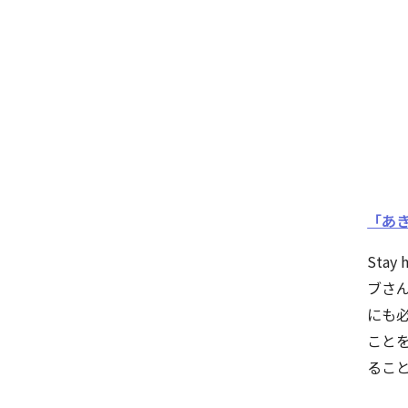
「あきら
Stay
ブさ
にも
こと
るこ