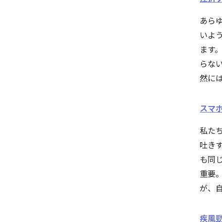
あら
いよ
ます。
らな
然に
スマ
私た
吐き
も同
重要
が、
疾風勁