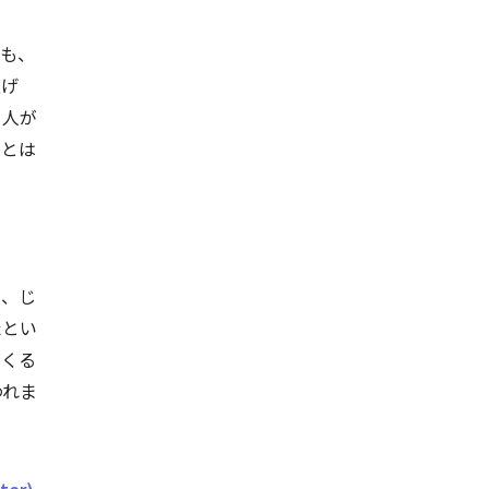
ても、
上げ
る人が
けとは
と、じ
たとい
てくる
われま