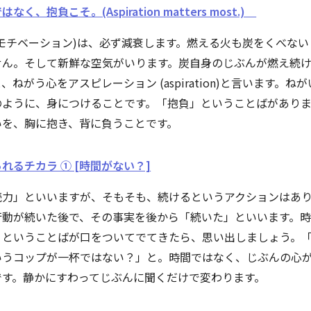
なく、抱負こそ。(Aspiration matters most.)
(モチベーション)は、必ず減衰します。燃える火も炭をくべない
せん。そして新鮮な空気がいります。炭自身のじぶんが燃え続
、ねがう心をアスピレーション (aspiration)と言います。ね
のように、身につけることです。「抱負」ということばがありま
いを、胸に抱き、背に負うことです。
れるチカラ ① [時間がない？]
続力」といいますが、そもそも、続けるというアクションはあ
行動が続いた後で、その事実を後から「続いた」といいます。
！ということばが口をついてでてきたら、思い出しましょう。
いうコップが一杯ではない？」と。時間ではなく、じぶんの心
です。静かにすわってじぶんに聞くだけで変わります。