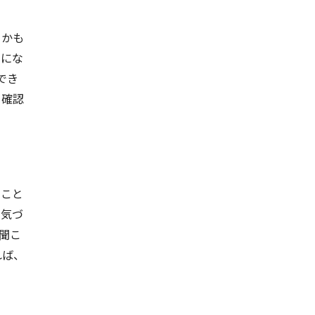
るかも
けにな
でき
を確認
ること
に気づ
聞こ
れば、