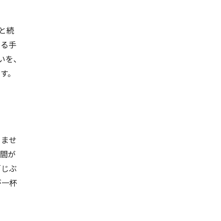
と続
ける手
がいを、
す。
りませ
時間が
「じぶ
が一杯