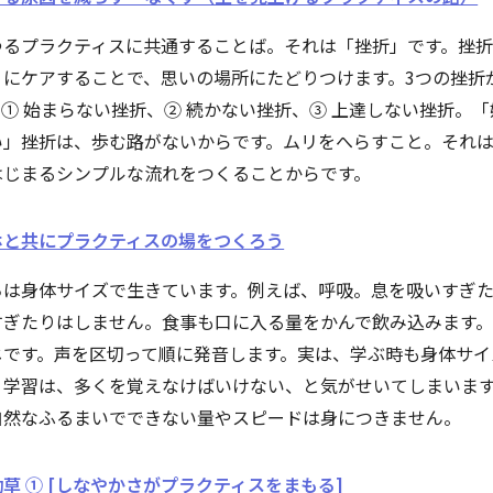
ゆるプラクティスに共通することば。それは「挫折」です。挫
うにケアすることで、思いの場所にたどりつけます。3つの挫折
① 始まらない挫折、② 続かない挫折、③ 上達しない挫折。「
い」挫折は、歩む路がないからです。ムリをへらすこと。それ
はじまるシンプルな流れをつくることからです。
ホと共にプラクティスの場をつくろう
ちは身体サイズで生きています。例えば、呼吸。息を吸いすぎ
すぎたりはしません。食事も口に入る量をかんで飲み込みます
じです。声を区切って順に発音します。実は、学ぶ時も身体サイ
。学習は、多くを覚えなけばいけない、と気がせいてしまいま
自然なふるまいでできない量やスピードは身につきません。
草 ① [しなやかさがプラクティスをまもる]