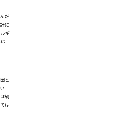
るんだ
余計に
ネルギ
には
原因と
ない
んは続
あては