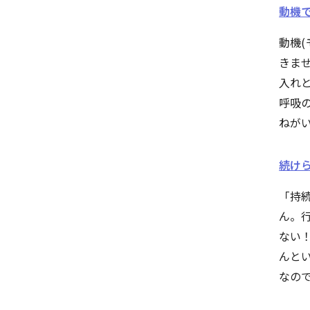
動機では
動機
きま
入れと
呼吸
ねが
続けら
「持
ん。
ない
んと
なの