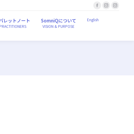
Facebook
Instagram
Instagr
English
ンパレットノート
SomniQについて
r PRACTITIONERS
VISION & PURPOSE
page
page
page
English
パレットノート
SomniQについて
opens
opens
opens
 PRACTITIONERS
VISION & PURPOSE
in
in
in
new
new
new
window
window
window