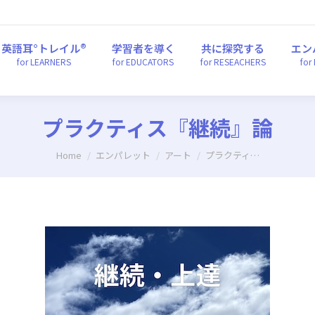
英語耳°トレイル®
学習者を導く
共に探究する
エ
for LEARNERS
for EDUCATORS
for RESEACHERS
fo
英語耳°トレイル®
学習者を導く
共に探究する
エン
for LEARNERS
for EDUCATORS
for RESEACHERS
for
プラクティス『継続』論
You are here:
Home
エンパレット
アート
プラクティ…