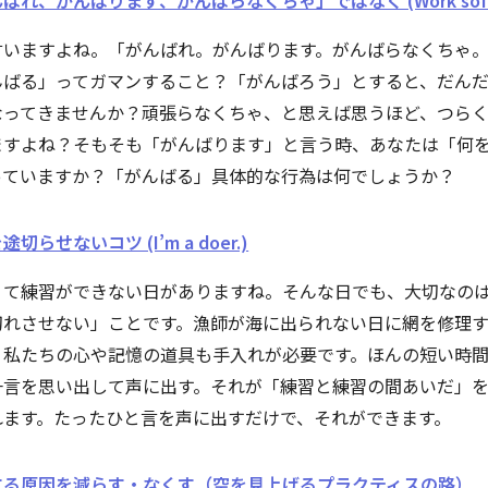
ばれ、がんばります、がんばらなくちゃ」ではなく (Work soft
言いますよね。「がんばれ。がんばります。がんばらなくちゃ
んばる」ってガマンすること？「がんばろう」とすると、だん
なってきませんか？頑張らなくちゃ、と思えば思うほど、つら
ますよね？そもそも「がんばります」と言う時、あなたは「何
っていますか？「がんばる」具体的な行為は何でしょうか？
切らせないコツ (I’m a doer.)
くて練習ができない日がありますね。そんな日でも、大切なの
切れさせない」ことです。漁師が海に出られない日に網を修理
、私たちの心や記憶の道具も手入れが必要です。ほんの短い時
一言を思い出して声に出す。それが「練習と練習の間あいだ」
れます。たったひと言を声に出すだけで、それができます。
する原因を減らす・なくす（空を見上げるプラクティスの路）