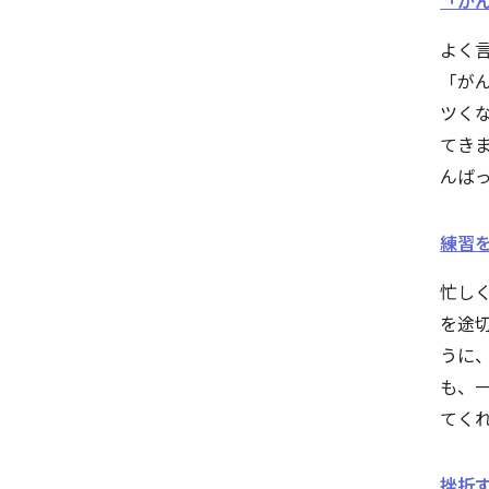
「がん
よく
「が
ツく
てき
んば
練習を途
忙し
を途
うに
も、
てく
挫折