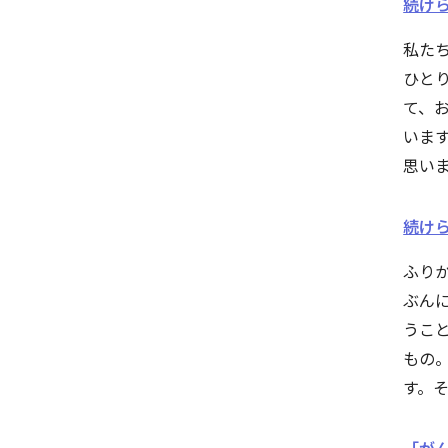
続けら
私た
ひと
て、
いま
思い
続けら
ふり
ぶん
うこ
もの
す。