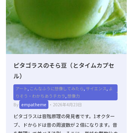
ピタゴラスのそら豆（とタイムカプセ
ル）
アート
,
こんなふうに想像してみたら
,
サイエンス
,
よ
りそう・わかちあうチカラ
,
想像力
By
empatheme
2026年4月23日
ピタゴラスは音階原理の発見者です。1オクター
ブ、ドからドは音の周波数が２倍になります。音