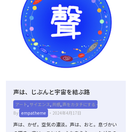
声は、じぶんと宇宙を結ぶ路
アート
,
サイエンス
,
共感
,
声をカタチにする
By
empatheme
2024年4月17日
声は、かぜ。空気の濃淡。声は、おと。息づかい