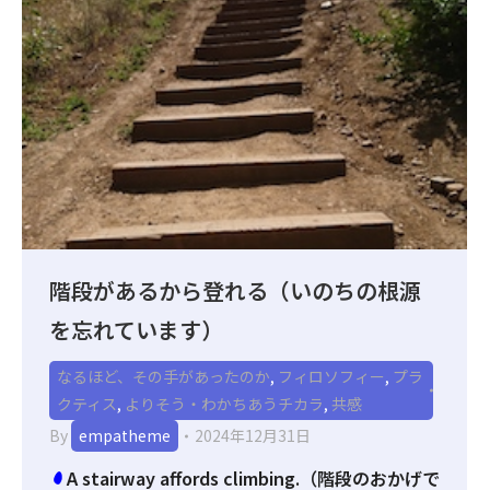
階段があるから登れる（いのちの根源
を忘れています）
なるほど、その手があったのか
,
フィロソフィー
,
プラ
クティス
,
よりそう・わかちあうチカラ
,
共感
By
empatheme
2024年12月31日
A stairway affords climbing.（階段のおかげで