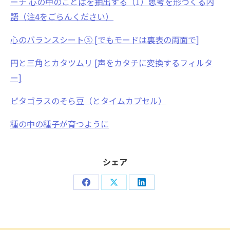
ーチ 心の中のことばを抽出する（1）思考を形づくる内
語（注4をごらんください）
心のバランスシート③ [でもモードは裏表の両面で]
円と三角とカタツムリ [声をカタチに変換するフィルタ
ー]
ピタゴラスのそら豆（とタイムカプセル）
種の中の種子が育つように
シェア
Share
Share
Share
on
on
on
Facebook
X
LinkedIn