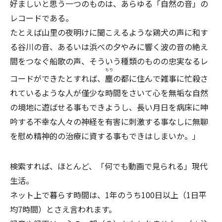
好ましいと思う一つのものは、あらゆる「自然の音」の
レコードである。
たとえば山里の夜明けに聞こえるような鶏犬の声に和す
る谷川の音、あるいは浜べの夕やみに響く波の音の絶え
間をつなぐ船歌の声、そういう種類のものの忠実なるレ
ちり
コードができたとすれば、
塵
の都に住んで雑事に忙殺さ
れているような人が僅少な時間をさいて心を無垢な自然
の境地に遊ばせる事もできようし、長い月日を病床に呻
吟する不幸な人々の神経を有害に刺激する事なしに無聊
を慰め精神的の治療に資する事もできはしまいか。」
検索すれば、ほとんど、「何でも動画で見られる」現代
生活。
ネット上で暮らす時間は、1年のうち100日以上（1日平
均7時間）とさえ言われます。