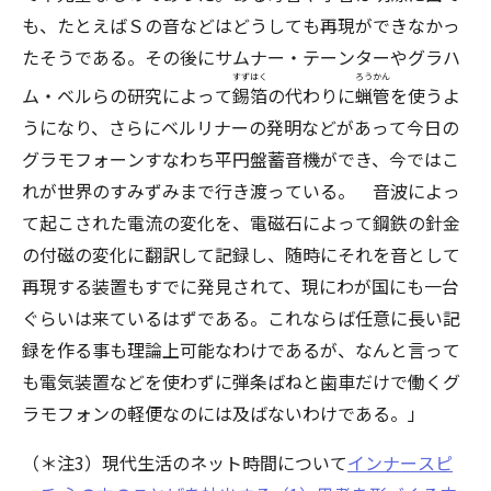
も、たとえばＳの音などはどうしても再現ができなかっ
たそうである。その後にサムナー・テーンターやグラハ
すずはく
ろうかん
ム・ベルらの研究によって
錫箔
の代わりに
蝋管
を使うよ
うになり、さらにベルリナーの発明などがあって今日の
グラモフォーンすなわち平円盤蓄音機ができ、今ではこ
れが世界のすみずみまで行き渡っている。 音波によっ
て起こされた電流の変化を、電磁石によって鋼鉄の針金
の付磁の変化に翻訳して記録し、随時にそれを音として
再現する装置もすでに発見されて、現にわが国にも一台
ぐらいは来ているはずである。これならば任意に長い記
録を作る事も理論上可能なわけであるが、なんと言って
も電気装置などを使わずに弾条ばねと歯車だけで働くグ
ラモフォンの軽便なのには及ばないわけである。」
（＊注3）現代生活のネット時間について
インナースピ