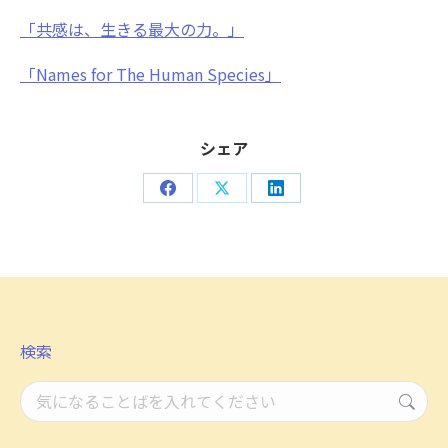
「共感は、生きる最大の力。」
「Names for The Human Species」
シェア
Share
Share
Share
on
on
on
Facebook
X
LinkedIn
検索
検
索：