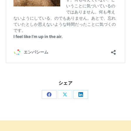
シェア
Share
Share
Share
on
on
on
Facebook
X
LinkedIn