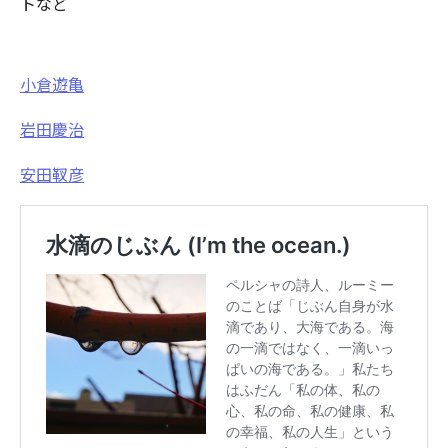
トなど
小倉遊亀
岩田慶治
安田靫彦