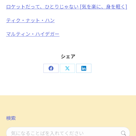
ロケットだって、ひとりじゃない [気を楽に、身を軽く]
ティク・ナット・ハン
マルティン・ハイデガー
シェア
Share
Share
Share
on
on
on
Facebook
X
LinkedIn
検索
検