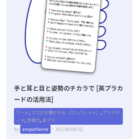
手と耳と目と姿勢のチカラで [英プラカ
ードの活用法]
アート
,
ココロを働かせる（エンパレット）
,
プラクテ
ィス
,
想像力
,
英プラ
By
empatheme
2022年6月7日