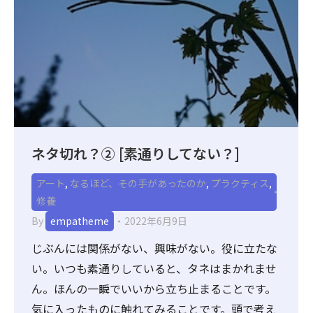
ネタ切れ？② [素通りしてない？]
アート
,
なるほど、その手があったのか
,
プラクティス
,
修養
By
empatheme
2022年6月9日
じぶんには関係がない、興味がない。役に立たな
い。いつも素通りしていると、タネはまかれませ
ん。ほんの一瞬でいいから立ち止まることです。
気に入ったものに触れてみることです。頭で考え