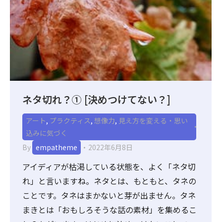
ネタ切れ？① [決めつけてない？]
アート
,
プラクティス
,
想像力
,
見え方を変える・思い
込みに気づく
By
empatheme
2022年6月8日
アイディアが枯渇している状態を、よく「ネタ切
れ」と言いますね。ネタとは、もともと、タネの
ことです。タネはまかないと芽が出ません。タネ
まきとは「おもしろそうな話の素材」を集めるこ