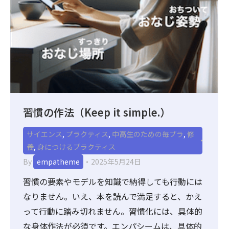
習慣の作法（Keep it simple.）
サイエンス
,
プラクティス
,
中高生のための毎プラ
,
修
養
,
身につけるプラクティス
By
empatheme
2025年5月24日
習慣の要素やモデルを知識で納得しても行動には
なりません。いえ、本を読んで満足すると、かえ
って行動に踏み切れません。習慣化には、具体的
な身体作法が必須です。エンパシームは、具体的