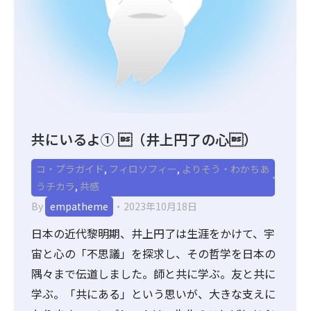
共にいるよ① （井上円了の心）
コ・プラガイド
,
フィロソフィー
,
よりそう・わかちあ
うチカラ
,
共感
By
empatheme
2023年10月18日
日本の近代黎明期、井上円了は生涯をかけて、宇
宙と心の「不思議」を探求し、その哲学を日本の
隅々まで伝道しました。師と共に学ぶ。友と共に
学ぶ。「共にある」という思いが、大きな支えに