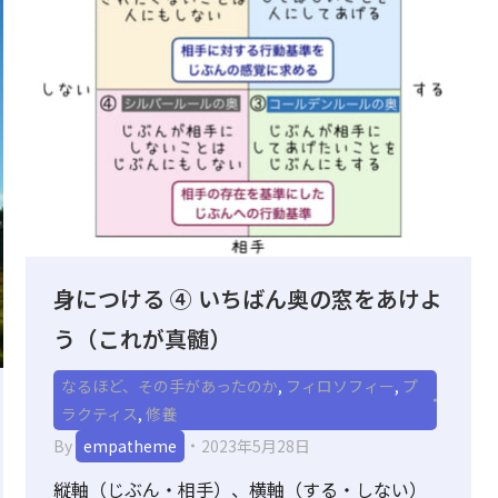
身につける ④ いちばん奥の窓をあけよ
う（これが真髄）
なるほど、その手があったのか
,
フィロソフィー
,
プ
ラクティス
,
修養
By
empatheme
2023年5月28日
縦軸（じぶん・相手）、横軸（する・しない）