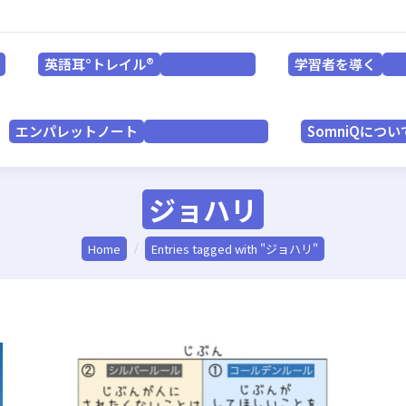
英語耳°トレイル®
学習者を導く
for LEARNERS
英語耳°トレイル®
学習者を導く
for LEARNERS
f
エンパレットノート
SomniQにつ
for PRACTITIONERS
エンパレットノート
SomniQについ
for PRACTITIONERS
ジョハリ
You are here:
Home
Entries tagged with "ジョハリ"