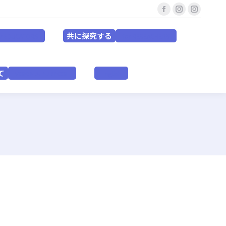
Facebook
Instagram
Instagr
共に探究する
for EDUCATORS
for RESEACHERS
page
page
page
共に探究する
or EDUCATORS
for RESEACHERS
opens
opens
opens
in
in
in
いて
VISION & PURPOSE
English
new
new
new
て
VISION & PURPOSE
English
window
window
window