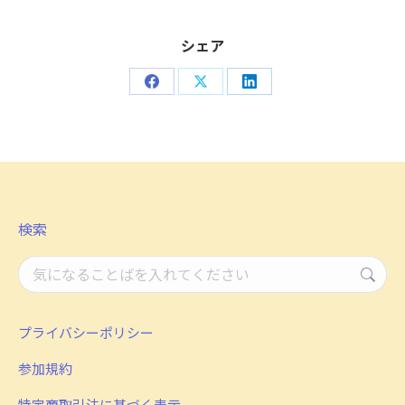
シェア
Share
Share
Share
on
on
on
Facebook
X
LinkedIn
検索
検
索：
プライバシーポリシー
参加規約
特定商取引法に基づく表示