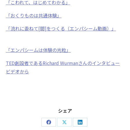
「こわれて、はじめてわかる」
「おくりものは共通体験」
「流れに委ねて[間]をつくる（エンパシーム動画）」
「エンパシームは体験の光粒」
TED創設者であるRichard Wurmanさんのインタビュー
ビデオから
シェア
Share
Share
Share