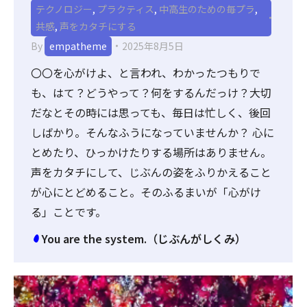
テクノロジー
,
プラクティス
,
中高生のための毎プラ
,
共感
,
声をカタチにする
By
empatheme
2025年8月5日
〇〇を心がけよ、と言われ、わかったつもりで
も、はて？どうやって？何をするんだっけ？大切
だなとその時には思っても、毎日は忙しく、後回
しばかり。そんなふうになっていませんか？ 心に
とめたり、ひっかけたりする場所はありません。
声をカタチにして、じぶんの姿をふりかえること
が心にとどめること。そのふるまいが「心がけ
る」ことです。
You are the system.（じぶんがしくみ）