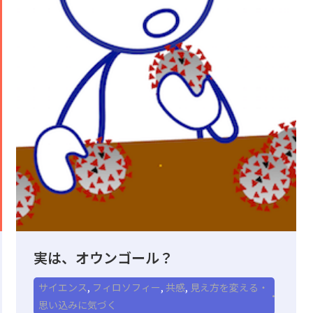
実は、オウンゴール？
サイエンス
,
フィロソフィー
,
共感
,
見え方を変える・
思い込みに気づく