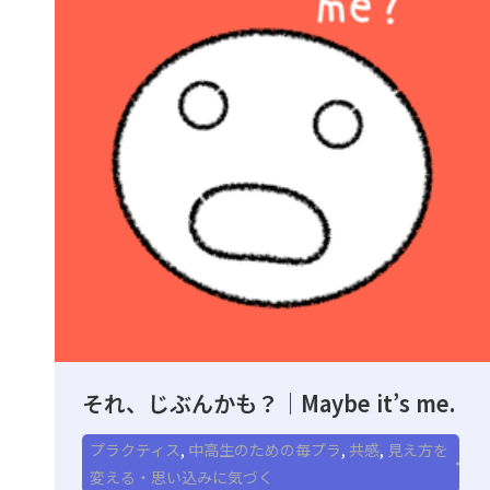
それ、じぶんかも？｜Maybe it’s me.
プラクティス
,
中高生のための毎プラ
,
共感
,
見え方を
変える・思い込みに気づく