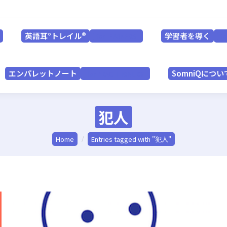
英語耳°トレイル®
学習者を導く
for LEARNERS
英語耳°トレイル®
学習者を導く
for LEARNERS
f
エンパレットノート
SomniQにつ
for PRACTITIONERS
エンパレットノート
SomniQについ
for PRACTITIONERS
犯人
You are here:
Home
Entries tagged with "犯人"