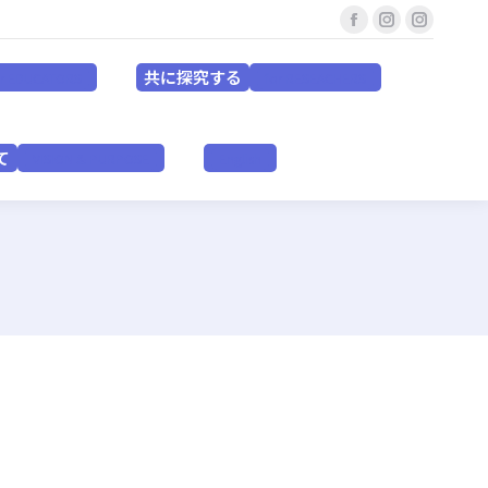
Facebook
Instagram
Instagr
共に探究する
for EDUCATORS
for RESEACHERS
page
page
page
共に探究する
or EDUCATORS
for RESEACHERS
opens
opens
opens
in
in
in
いて
VISION & PURPOSE
English
new
new
new
て
VISION & PURPOSE
English
window
window
window