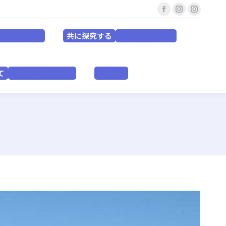
Facebook
Instagram
Instagr
共に探究する
for EDUCATORS
for RESEACHERS
page
page
page
共に探究する
or EDUCATORS
for RESEACHERS
opens
opens
opens
in
in
in
いて
VISION & PURPOSE
English
new
new
new
て
VISION & PURPOSE
English
window
window
window