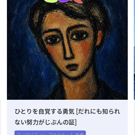
ひとりを自覚する勇気 [だれにも知られ
ない努力がじぶんの証]
フィロソフィー
,
プラクティス
,
修養