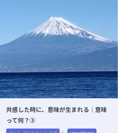
共感した時に、意味が生まれる｜意味
って何？③
アート
,
プラクティス
,
共感
By
empatheme