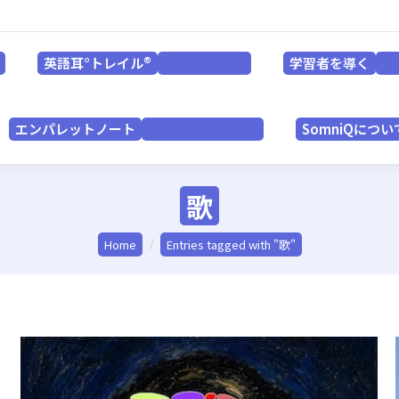
英語耳°トレイル®
学習者を導く
for LEARNERS
英語耳°トレイル®
学習者を導く
for LEARNERS
f
エンパレットノート
SomniQにつ
for PRACTITIONERS
エンパレットノート
SomniQについ
for PRACTITIONERS
歌
You are here:
Home
Entries tagged with "歌"