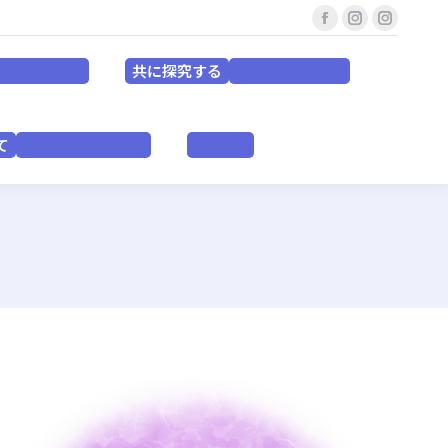
Facebook
Instagram
Instagr
共に探究する
for EDUCATORS
for RESEACHERS
page
page
page
共に探究する
or EDUCATORS
for RESEACHERS
opens
opens
opens
in
in
in
いて
VISION & PURPOSE
English
new
new
new
て
VISION & PURPOSE
English
window
window
window