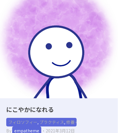
にこやかになれる
フィロソフィー
,
プラクティス
,
修養
By
empatheme
2021年3月12日