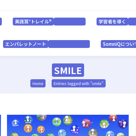
英語耳°トレイル®
学習者を導く
for LEARNERS
英語耳°トレイル®
学習者を導く
for LEARNERS
f
エンパレットノート
SomniQにつ
for PRACTITIONERS
エンパレットノート
SomniQについ
for PRACTITIONERS
SMILE
You are here:
Home
Entries tagged with "smile"