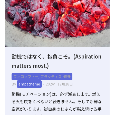
動機ではなく、抱負こそ。(Aspiration
matters most.)
フィロソフィー
,
プラクティス
,
修養
By
empatheme
2024年12月18日
動機(モチベーション)は、必ず減衰します。燃え
る火も炭をくべないと続きません。そして新鮮な
空気がいります。炭自身のじぶんが燃え続ける手