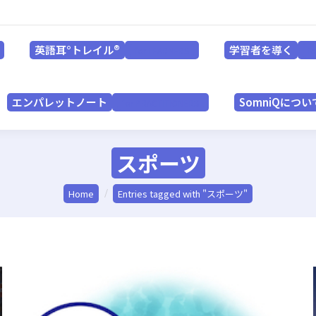
英語耳°トレイル®
学習者を導く
for LEARNERS
英語耳°トレイル®
学習者を導く
for LEARNERS
f
エンパレットノート
SomniQにつ
for PRACTITIONERS
エンパレットノート
SomniQについ
for PRACTITIONERS
スポーツ
You are here:
Home
Entries tagged with "スポーツ"