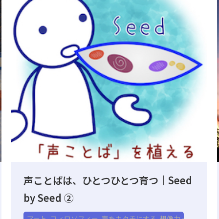
声ことばは、ひとつひとつ育つ｜Seed
by Seed ②
アート
,
フィロソフィー
,
声をカタチにする
,
想像力