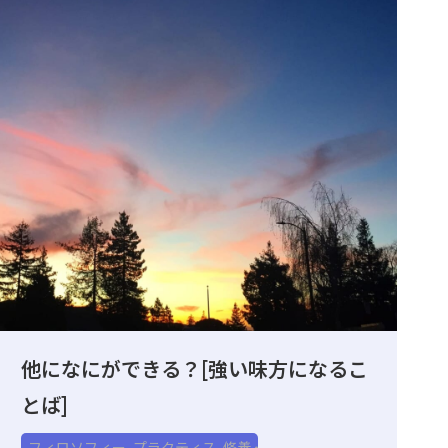
他になにができる？[強い味方になるこ
とば]
フィロソフィー
,
プラクティス
,
修養