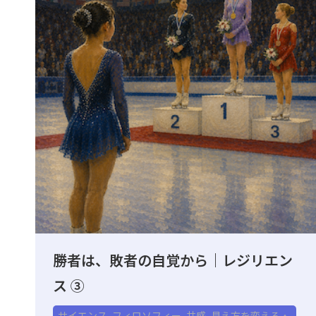
勝者は、敗者の自覚から｜レジリエン
ス ③
サイエンス
,
フィロソフィー
,
共感
,
見え方を変える・