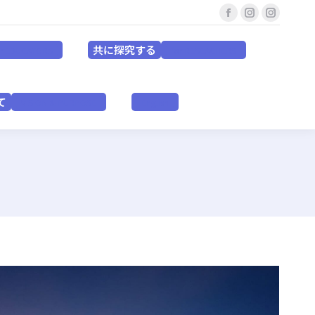
Facebook
Instagram
Instagr
共に探究する
for EDUCATORS
for RESEACHERS
page
page
page
共に探究する
or EDUCATORS
for RESEACHERS
opens
opens
opens
in
in
in
いて
VISION & PURPOSE
English
new
new
new
て
VISION & PURPOSE
English
window
window
window