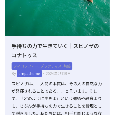
手持ちの力で生きていく｜スピノザの
コナトゥス
フィロソフィー
,
プラクティス
,
共感
By
empatheme
2024年2月19日
スピノザは、「人間の本質は、その人の自然な力
が発揮されることである。」と言います。そし
て、「どのように生きよ」という道徳や教育より
も、じぶんが手持ちの力で生きることを倫理とし
て説きました。私たちには、相手と同じような存