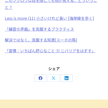
このフクロウは目を閉じても物が見える、どういうこ
と？
Less is more (11) 小さいけれど長い [海岸線を歩く]
「練習の矛盾」を克服するプラクティス
解決ではなく、克服する知恵[スーホの馬]
「習慣：いちばん肝心なこと ⑤ じバリアをはずす」
シェア
Share
Share
Share
on
on
on
Facebook
X
LinkedIn