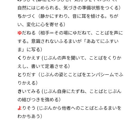
自然にはじめられる、気づきの準備状態をつくる）
ち
かづく（静かにすわり、音に耳を傾ける。ちが
い、変化に心を寄せる）
ゆ
だねる（相手＝その場にゆだねて、ことばを声に
する。意識されないふるまいが「あゐてにふすい
ま」に写る）
く
りかえす (じぶんの声を聞いて、ことばをくりか
えし、書いて定着させる）
と
りだす（じぶんの姿とことばをエンパシームでふ
りかえる）
き
いてみる (じぶん自身にたずね、ことばとじぶん
の結びつきを強める）
よ
りそう (じぶんから他者へのことばとふるまいを
わかちあう）