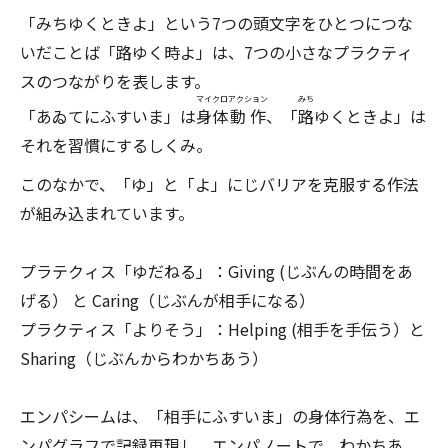
「みちゆくときよ」という7つの頭文字をひとつにつな
いだことば「路ゆく時よ」は、7つの小さなプラクティ
スのつながりを表します。
マイクロ
アクション
みち
「あゐてにふすいま」
は
身体
動作
、「
路
ゆくときよ」は
それを習慣にするしくみ。
このなかで、「ゆ」と「よ」にじバリアを克服する作法
が組み込まれています。
プラテクィス「ゆだねる」：Giving (じぶんの時間をあ
げる） と Caring（じぶんが相手になる）
プラクティス「よりそう」：Helping (相手を手伝う）と
Sharing（じぶんからわかちあう）
エンパシームは、「相手にふすいま」の身体行為を、エ
ンパグラフで記録再現し、エンパノートで、わかちあ