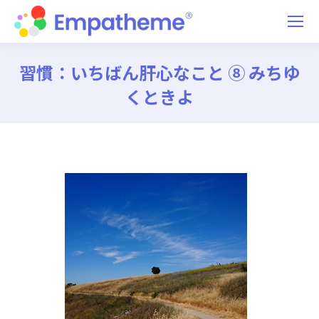
習慣：いちばん肝心なこと ⑧ みちゆ
くときよ
You are here: