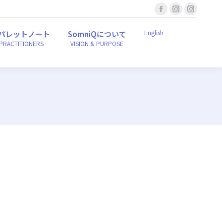
Facebook
Instagram
Instagr
English
ンパレットノート
SomniQについて
r PRACTITIONERS
VISION & PURPOSE
page
page
page
English
パレットノート
SomniQについて
opens
opens
opens
 PRACTITIONERS
VISION & PURPOSE
in
in
in
new
new
new
window
window
window