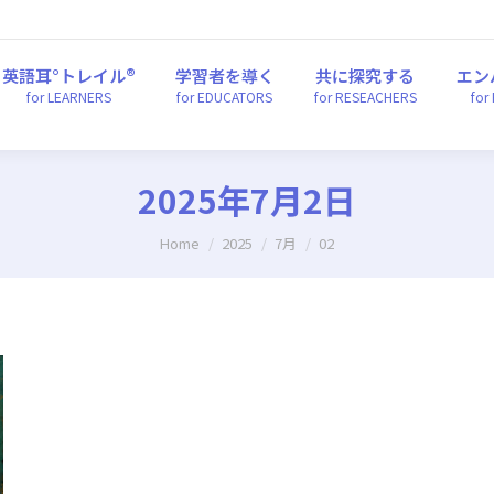
英語耳°トレイル®
学習者を導く
共に探究する
エ
for LEARNERS
for EDUCATORS
for RESEACHERS
fo
英語耳°トレイル®
学習者を導く
共に探究する
エン
for LEARNERS
for EDUCATORS
for RESEACHERS
for
2025年7月2日
You are here:
Home
2025
7月
02