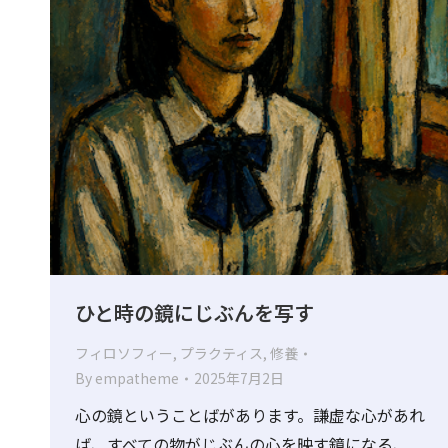
ひと時の鏡にじぶんを写す
フィロソフィー
,
プラクティス
,
修養
By
empatheme
2025年7月2日
心の鏡ということばがあります。謙虚な心があれ
ば、すべての物がじぶんの心を映す鏡になる、