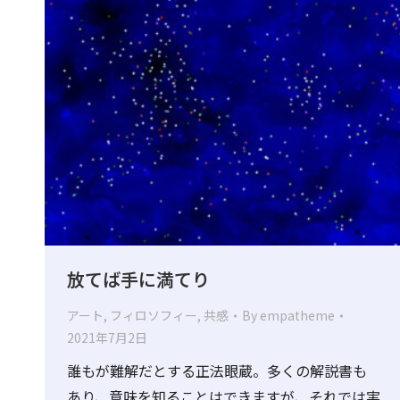
放てば手に満てり
アート
,
フィロソフィー
,
共感
By
empatheme
2021年7月2日
誰もが難解だとする正法眼蔵。多くの解説書も
あり、意味を知ることはできますが、それでは実