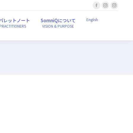
Facebook
Instagram
Instagr
English
ンパレットノート
SomniQについて
r PRACTITIONERS
VISION & PURPOSE
page
page
page
English
パレットノート
SomniQについて
opens
opens
opens
 PRACTITIONERS
VISION & PURPOSE
in
in
in
new
new
new
window
window
window