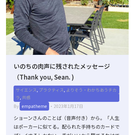
いのちの肉声に残されたメッセージ
（Thank you, Sean. )
サイエンス
,
プラクティス
,
よりそう・わかちあうチカ
ラ
,
共感
By
empatheme
2023年1月17日
ショーンさんのことば（音声付き）から。「人生
はポーカーに似てる。配られた手持ちのカードで