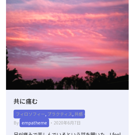
共に痛む
フィロソフィー
,
プラクティス
,
共感
By
empatheme
2020年6月7日
兄が痛みで苦しんでいるという話を聞いた。I feel