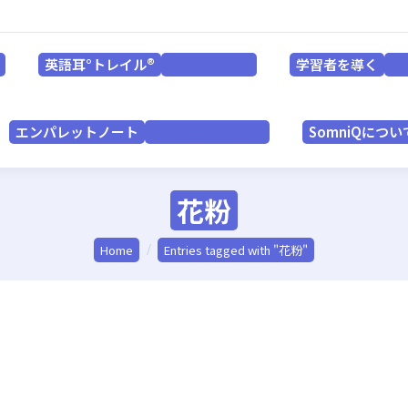
英語耳°トレイル®
学習者を導く
for LEARNERS
英語耳°トレイル®
学習者を導く
for LEARNERS
f
エンパレットノート
SomniQにつ
for PRACTITIONERS
エンパレットノート
SomniQについ
for PRACTITIONERS
花粉
You are here:
Home
Entries tagged with "花粉"