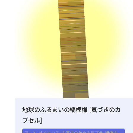
地球のふるまいの縞模様 [気づきのカ
プセル]
アート
,
サイエンス
,
中高生のための毎プラ
,
想像力
,