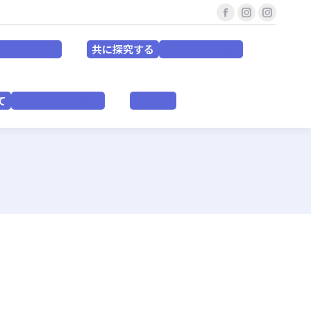
Facebook
Instagram
Instagr
共に探究する
for EDUCATORS
for RESEACHERS
page
page
page
共に探究する
or EDUCATORS
for RESEACHERS
opens
opens
opens
in
in
in
いて
VISION & PURPOSE
English
new
new
new
て
VISION & PURPOSE
English
window
window
window