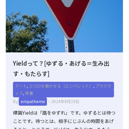
Yieldって？[ゆずる・あげる＝生み出
す・もたらす]
アート
,
ココロを働かせる（エンパレット）
,
プラクテ
ィス
,
修養
By
empatheme
2024年9月19日
標識Yieldは「路をゆずれ」です。ゆずるとは待つ
ことです。待つとは、相手にじぶんの時間をあげ